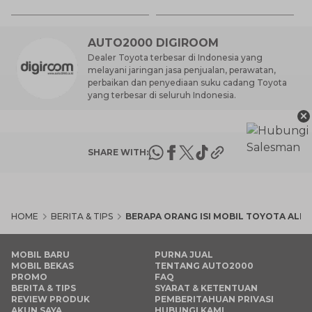
M
AUTO2000 DIGIROOM
Dealer Toyota terbesar di Indonesia yang
melayani jaringan jasa penjualan, perawatan,
perbaikan dan penyediaan suku cadang Toyota
yang terbesar di seluruh Indonesia.
×
SHARE WITH:
HOME
BERITA & TIPS
BERAPA ORANG ISI MOBIL TOYOTA ALP
MOBIL BARU
PURNA JUAL
MOBIL BEKAS
TENTANG AUTO2000
PROMO
FAQ
BERITA & TIPS
SYARAT & KETENTUAN
REVIEW PRODUK
PEMBERITAHUAN PRIVASI
AKUN SAYA
HUBUNGI KAMI