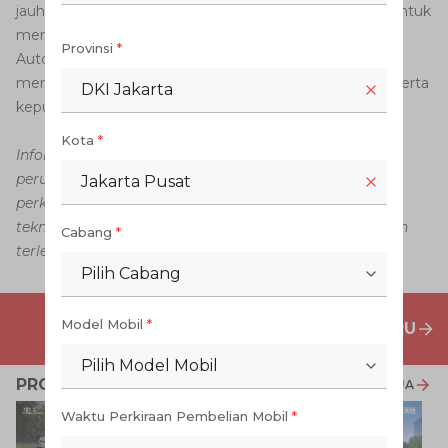
jauh maupun dalam kegiatan sehari-hari. Jangan lupa untuk
mengecek
Toyota Alphard
dan mobil Toyota lainnya di
Provinsi
*
Auto2000. Jadi, jangan lewatkan kesempatan untuk
memiliki mobil impian Anda dan rasakan kenyamanan serta
DKI Jakarta
kepuasan dalam berkendara bersama Toyota Alphard!
Kota
*
Informasi dalam konten artikel ini dapat mengalami
perubahan dan perbedaan, menyesuaikan dengan
Jakarta Pusat
perkembangan, situasi, strategi bisnis, kemajuan
teknologi dan kebijakan tertentu tanpa pemberitahuan
Cabang
*
terlebih dahulu.
Pilih Cabang
Model Mobil
*
PENAWARAN MOBIL BARU
Pilih Model Mobil
PROMO TERKAIT
LIHAT SEMUA
Waktu Perkiraan Pembelian Mobil
*