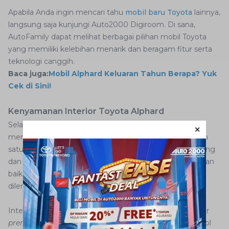
Apabila Anda ingin mencari tahu
mobil baru Toyota
lainnya,
langsung saja kunjungi Auto2000 Digiroom. Di sana,
AutoFamily dapat melihat berbagai pilihan mobil Toyota
yang memiliki kelebihan menarik dan beragam fitur serta
teknologi canggih.
Baca juga:
Mobil Alphard Keluaran Tahun Berapa? Yuk
Cek di Sini!
Kenyamanan Interior Toyota Alphard
Selain kapasitas yang luas, Toyota Alphard juga
menawarkan berbagai kelebihan di bagian interior. Salah
satu keunggulan mobil ini adalah ruang kabin yang lapang
dan serba nyaman. Setiap kursi Alphard dirancang dengan
baik, menggunakan bahan yang berkualitas tinggi dan
dilengkapi dengan fitur-fitur modern.
Interior Toyota Alphard juga dilengkapi dengan fitur-fitur
premium
seperti pendingin udara menggunakan Control