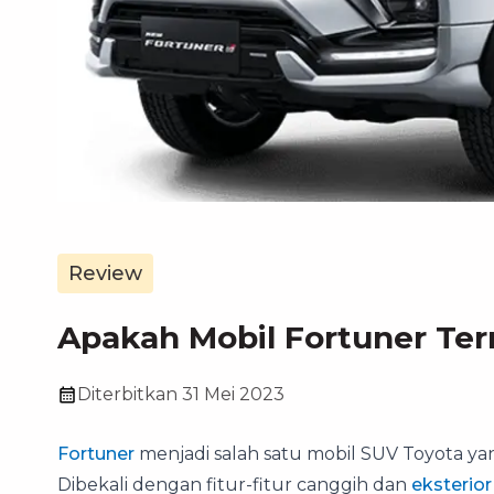
Review
Apakah Mobil Fortuner Te
Diterbitkan
31 Mei 2023
Fortuner
menjadi salah satu mobil SUV Toyota yan
Dibekali dengan fitur-fitur canggih dan
eksterio