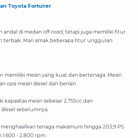
an Toyota Fortuner
an andal di medan
off-road
, tetapi juga memiliki fitur
terbaik. Mari simak beberapa fitur unggulan
ner memiliki mesin yang kuat dan bertenaga. Mesin
 opsi mesin diesel dan bensin.
ki kapasitas mesin sebesar 2.755cc dan
n diesel sebelumnya.
at menghasilkan tenaga maksimum hingga 203,9 PS
 1.600 - 2.800 rpm.