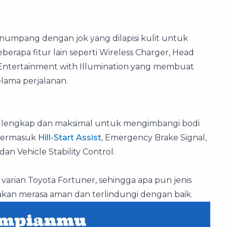
umpang dengan jok yang dilapisi kulit untuk
erapa fitur lain seperti Wireless Charger, Head
 Entertainment with Illumination yang membuat
lama perjalanan.
ng lengkap dan maksimal untuk mengimbangi bodi
i termasuk
Hill-Start Assist
, Emergency Brake Signal,
dan Vehicle Stability Control.
varian Toyota Fortuner, sehingga apa pun jenis
akan merasa aman dan terlindungi dengan baik.