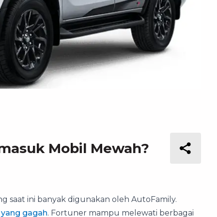
rmasuk Mobil Mewah?
g saat ini banyak digunakan oleh AutoFamily.
r yang gagah
. Fortuner mampu melewati berbagai