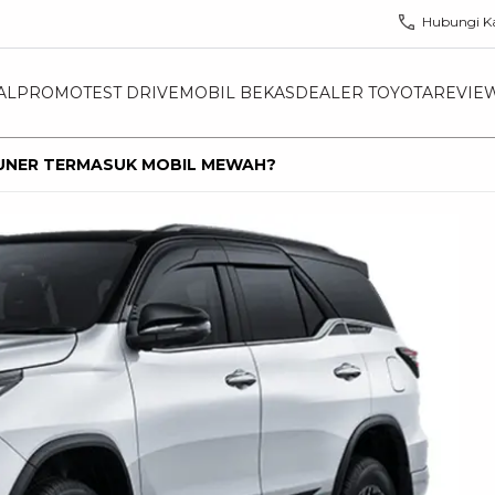
Hubungi K
AL
PROMO
TEST DRIVE
MOBIL BEKAS
DEALER TOYOTA
REVIE
UNER TERMASUK MOBIL MEWAH?