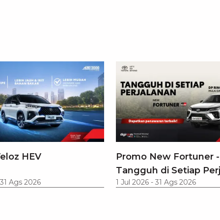
eloz HEV
Promo New Fortuner -
Tangguh di Setiap Per
31 Ags 2026
1 Jul 2026
-
31 Ags 2026