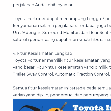
perjalanan Anda lebih nyaman.
Toyota Fortuner dapat menampung hingga 7 pen
kenyamanan selama perjalanan. Terdapat juga beb
Unit 9 dengan Surround Monitor, dan Rear Seat
seluruh penumpang dapat menikmati hiburan se
4. Fitur Keselamatan Lengkap
Toyota Fortuner memiliki fitur keselamatan ya
yang besar. Fitur-fitur keselamatan yang dimilik
Trailer Sway Control, Automatic Traction Control, 
Semua fitur keselamatan ini tersedia pada semua 
varian yang dipilih, pengemudi dan penumpang 