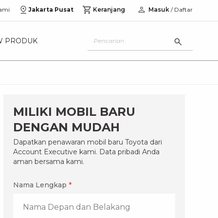
ami
Jakarta Pusat
Keranjang
Masuk
/ Daftar
W PRODUK
MILIKI MOBIL BARU
DENGAN MUDAH
Dapatkan penawaran mobil baru Toyota dari
Account Executive kami. Data pribadi Anda
aman bersama kami.
Nama Lengkap
*