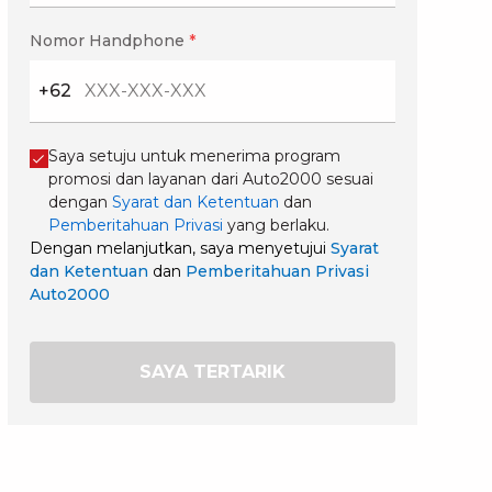
Nomor Handphone
*
+62
Saya setuju untuk menerima program
promosi dan layanan dari Auto2000 sesuai
dengan
Syarat dan Ketentuan
dan
Pemberitahuan Privasi
yang berlaku.
Dengan melanjutkan, saya menyetujui
Syarat
dan Ketentuan
dan
Pemberitahuan Privasi
Auto2000
SAYA TERTARIK