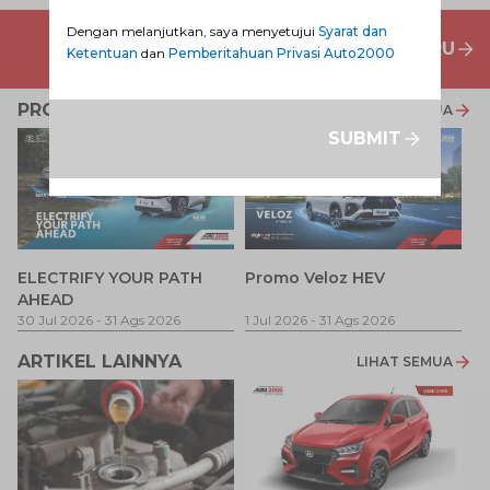
Dengan melanjutkan, saya menyetujui
Syarat dan
PENAWARAN MOBIL BARU
Ketentuan
dan
Pemberitahuan Privasi Auto2000
PROMO TERKAIT
LIHAT SEMUA
SUBMIT
P
ELECTRIFY YOUR PATH
Promo Veloz HEV
T
AHEAD
Pe
1 
30 Jul 2026
-
31 Ags 2026
1 Jul 2026
-
31 Ags 2026
ARTIKEL LAINNYA
LIHAT SEMUA