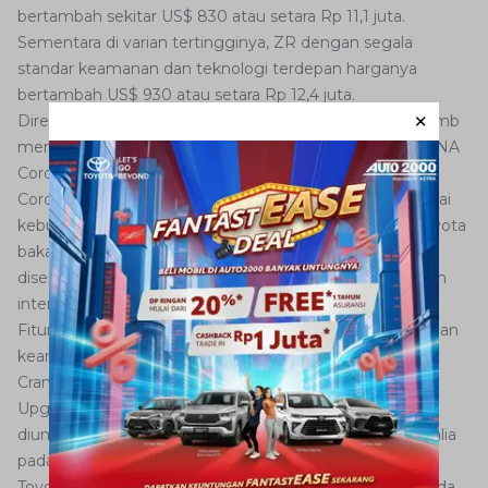
bertambah sekitar US$ 830 atau setara Rp 11,1 juta.
Sementara di varian tertingginya, ZR dengan segala
standar keamanan dan teknologi terdepan harganya
bertambah US$ 930 atau setara Rp 12,4 juta.
Direktur Sales dan Marketing Toyota Australia, Tony Cramb
mengatakan beberapa perubahan tersebut mewarisi DNA
Corolla sepanjang 50 tahun.
Corolla telah berkembang dan terus memenuhi berbagai
kebutuhan pengendara di Australia. Konsumen baru Toyota
bakal menyambut baik sedan dengan level tertinggi
disertai dengan keamanannya serta desain eksterior dan
interiornya kata Cramb.
Fitur-fitur baru itu didukung tradisi Corolla, daya tahan, dan
keamanannya dan pastinya harga terjangkau, sambung
Cramb.
Upgrade terbaru tersebut datang setelah Corolla
diumumkan sebagai mobil penumpang favorit di Australia
pada 2016. Itu juga berbarengan dengan ulang tahun
Toyota ke-50 dari pertama kali meluncur di diler lokal pada