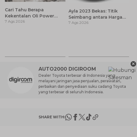
Cari Tahu Berapa
Ayla 2023 Bekas: Titik
Kekentalan Oli Power
Seimbang antara Harga
7 Ags 2026
Steering dan Tips
7 Ags 2026
dan Pembaruan Teknologi
Memilihnya
P
Pe
7 
Ba
A
×
AUTO2000 DIGIROOM
Dealer Toyota terbesar di Indonesia yang
melayani jaringan jasa penjualan, perawatan,
perbaikan dan penyediaan suku cadang Toyota
yang terbesar di seluruh Indonesia.
SHARE WITH: