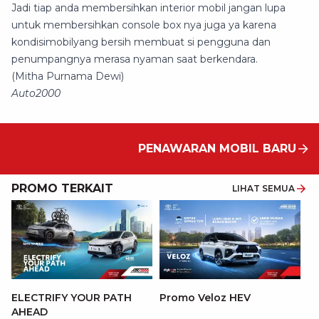
Jadi tiap anda membersihkan interior mobil jangan lupa
untuk membersihkan console box nya juga ya karena
kondisimobilyang bersih membuat si pengguna dan
penumpangnya merasa nyaman saat berkendara.
(Mitha Purnama Dewi)
Auto2000
PENAWARAN MOBIL BARU
PROMO TERKAIT
LIHAT SEMUA
P
ELECTRIFY YOUR PATH
Promo Veloz HEV
T
AHEAD
Pe
1 