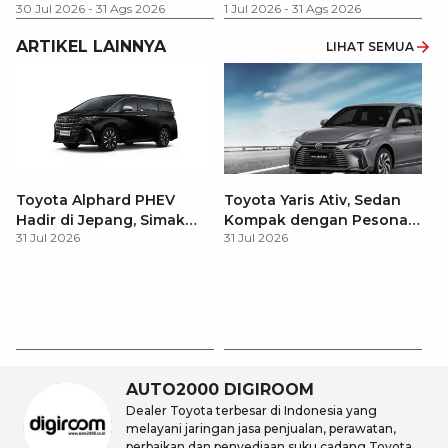
30 Jul 2026
-
31 Ags 2026
1 Jul 2026
-
31 Ags 2026
ARTIKEL LAINNYA
LIHAT SEMUA
Toyota Alphard PHEV
Toyota Yaris Ativ, Sedan
Hadir di Jepang, Simak
Kompak dengan Pesona
31 Jul 2026
31 Jul 2026
Pembaruan dan Fitur
Modern
Premiumnya
R
Pa
31
P
AUTO2000 DIGIROOM
Dealer Toyota terbesar di Indonesia yang
melayani jaringan jasa penjualan, perawatan,
perbaikan dan penyediaan suku cadang Toyota