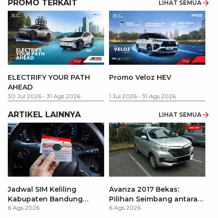
PROMO TERKAIT
LIHAT SEMUA
P
ELECTRIFY YOUR PATH
Promo Veloz HEV
T
AHEAD
Pe
1 
30 Jul 2026
-
31 Ags 2026
1 Jul 2026
-
31 Ags 2026
ARTIKEL LAINNYA
LIHAT SEMUA
Jadwal SIM Keliling
Avanza 2017 Bekas:
Kabupaten Bandung
Pilihan Seimbang antara
6 Ags 2026
6 Ags 2026
Terbaru 2026 dan
Harga dan Fitur Modern