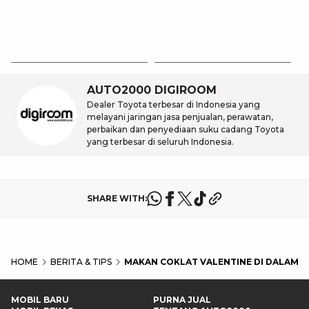
Lokasinya
T
Be
6 
M
AUTO2000 DIGIROOM
Dealer Toyota terbesar di Indonesia yang
melayani jaringan jasa penjualan, perawatan,
perbaikan dan penyediaan suku cadang Toyota
yang terbesar di seluruh Indonesia.
SHARE WITH:
HOME
BERITA & TIPS
MAKAN COKLAT VALENTINE DI DALAM MO
MOBIL BARU
PURNA JUAL