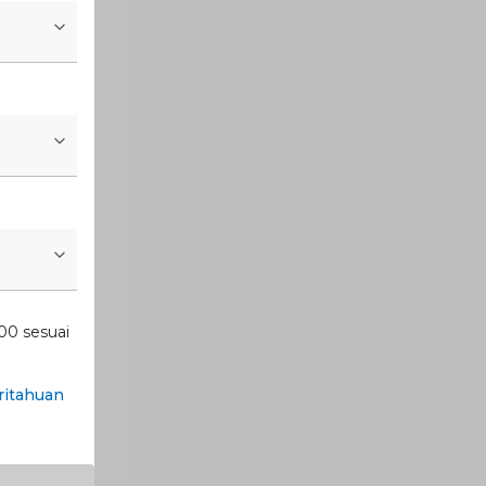
00 sesuai
itahuan