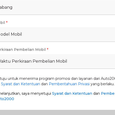
Cabang
an udara bertekanan karena akan merobek
annya terbuang. Tapi kalau sudah terlalu kotor
bil
*
ng ke bengkel Auto2000 untuk menggantinya dengan
Model Mobil
rkiraan Pembelian Mobil
*
taran terletak di belakang gril mobil. Gunakan air
Waktu Perkiraan Pembelian Mobil
n yang menempel. Tapi arah semprotan harus
 kerusakan sirip tersebut.
tuju untuk menerima program promosi dan layanan dari Auto20
n
Syarat dan Ketentuan
dan
Pemberitahuan Privasi
yang berlaku.
lanjutkan, saya menyetujui
Syarat dan Ketentuan
dan
Pember
uto2000
ng tertutup, jadi sangat kecil kemungkinan habis.
ocoran sehingga perlahan freon habis. Untuk itu,