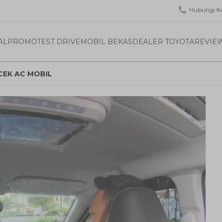
Hubungi K
AL
PROMO
TEST DRIVE
MOBIL BEKAS
DEALER TOYOTA
REVIE
CEK AC MOBIL