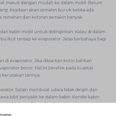
apat masuk dengan mudah ke dalam mobil. Belum
pang. Keadaan akan semakin buruk ketika ada
 remahan dan kotoran semakin banyak.
ari kabin mobil untuk didinginkan. Kalau di dalam
u ikut terisap ke evaporator. Jelas berbahaya bagi
di evaporator. Jika dibiarkan kotor bahkan
porator bocor. Hal ini berefek pada kualitas
kerusakan lainnya.
orator. Selain membuat udara tidak dingin dan
a bibit penyakit ke dalam kabin. Kondisi kabin
er kabin atau filter AC.