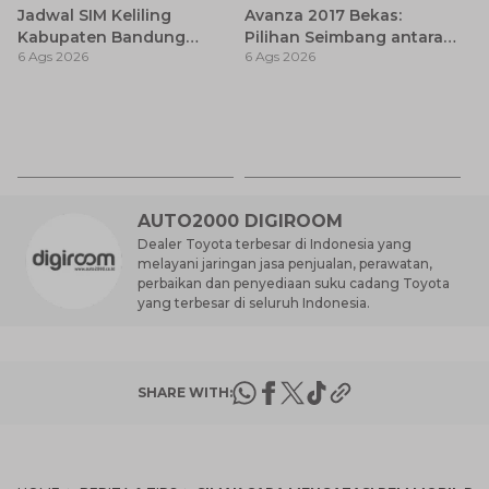
Jadwal SIM Keliling
Avanza 2017 Bekas:
Kabupaten Bandung
Pilihan Seimbang antara
6 Ags 2026
6 Ags 2026
Terbaru 2026 dan
Harga dan Fitur Modern
Lokasinya
T
Be
6 
M
AUTO2000 DIGIROOM
Dealer Toyota terbesar di Indonesia yang
melayani jaringan jasa penjualan, perawatan,
perbaikan dan penyediaan suku cadang Toyota
yang terbesar di seluruh Indonesia.
SHARE WITH: