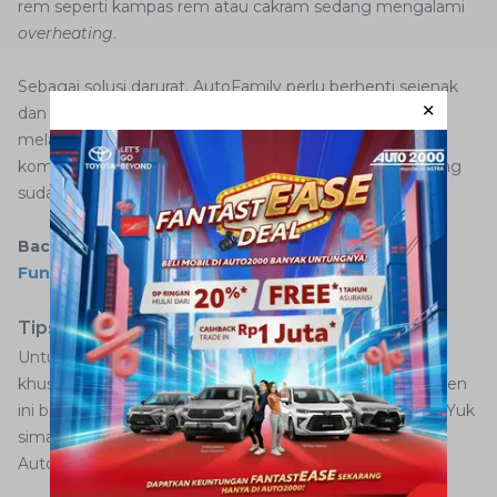
rem seperti kampas rem atau cakram sedang mengalami
overheating
.
Sebagai solusi darurat, AutoFamily perlu berhenti sejenak
dan membiarkan sistem rem mendingin sebelum
melanjutkan perjalanan. Periksa kondisi komponen-
komponen tersebut dan pastikan untuk mengganti yang
sudah aus atau rusak di bengkel Auto2000.
Baca juga:
15 Komponen Gardan Mobil dan Fungsi-
Fungsinya
Tips Menjaga Kinerja Rem Mobil
Untuk menjaga kinerja rem mobil, diperlukan perhatian
khusus terhadap beberapa aspek penting agar komponen
ini bekerja dengan optimal saat hendak Anda gunakan. Yuk
simak beberapa cara mengatasi rem mobil panas saat
AutoFamily sedang berkendara berikut ini.