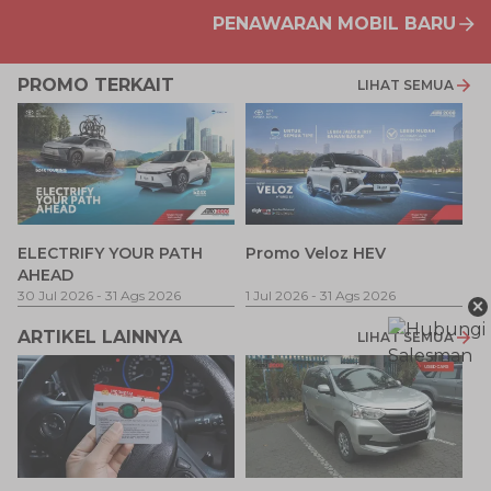
PENAWARAN MOBIL BARU
PROMO TERKAIT
LIHAT SEMUA
P
ELECTRIFY YOUR PATH
Promo Veloz HEV
T
AHEAD
Pe
1 
30 Jul 2026
-
31 Ags 2026
1 Jul 2026
-
31 Ags 2026
×
ARTIKEL LAINNYA
LIHAT SEMUA