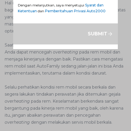
Hal ini dapat dilakukan dengan menyentuh
velg
atau
Dengan melanjutkan, saya menyetujui
Syarat dan
bagian sekitar cakram rem. Menjaga suhu rem dalam batas
Ketentuan
dan
Pemberitahuan Privasi Auto2000
yang aman adalah langkah penting untuk mencegah
masalah
overheating
dan memastikan performa rem
optimal saat dibutuhkan.
SUBMIT
Saat AutoFamily menerapkan langkah-langkah di atas,
Anda dapat mencegah
overheating
pada rem mobil dan
menjaga kinerjanya dengan baik. Pastikan cara mengatasi
rem mobil saat AutoFamily sedang jalan-jalan ini bisa Anda
implementasikan, terutama dalam kondisi darurat.
Selalu perhatikan kondisi rem mobil secara berkala dan
segera lakukan tindakan perawatan jika ditemukan gejala
overheating
pada rem. Keselamatan berkendara sangat
bergantung pada kinerja rem mobil yang baik, oleh karena
itu, jangan abaikan perawatan dan pencegahan
overheating
dengan melakukan servis mobil berkala.