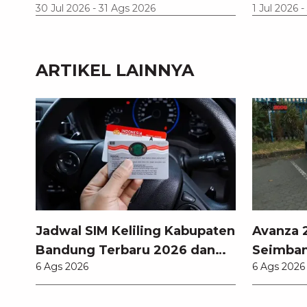
30 Jul 2026
-
31 Ags 2026
1 Jul 2026
-
ARTIKEL LAINNYA
Jadwal SIM Keliling Kabupaten
Avanza 2
Bandung Terbaru 2026 dan
Seimban
6 Ags 2026
6 Ags 2026
Lokasinya
Fitur M