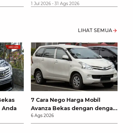
1 Jul 2026
-
31 Ags 2026
LIHAT SEMUA
Bekas
7 Cara Nego Harga Mobil
l Anda
Avanza Bekas dengan dengan
6 Ags 2026
Teknik Jitu Anti Rugi!