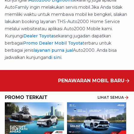
kunjungilah
Auto2000 Digiroom
sekarang juga apabila
AutoFamily ingin melakukan servis mobil.Jika Anda tidak
memiliki waktu untuk membawa mobil ke bengkel, silakan
lakukan booking layanan THS-Auto2000 Home Service
melalui websiteatau aplikasi Auto2000 Mobile kami.
Kunjungi
Dealer Toyota
sekarang jugadan dapatkan
berbagai
Promo Dealer Mobil Toyota
terbaru untuk
berbagai jenis
layanan purna jual
Auto2000. Anda bisa
jadwalkan kunjungan
di sini
.
PENAWARAN MOBIL BARU
PROMO TERKAIT
LIHAT SEMUA