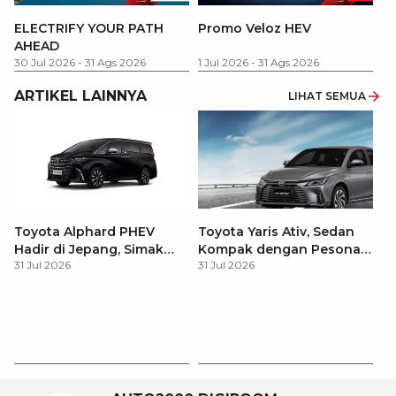
P
ELECTRIFY YOUR PATH
Promo Veloz HEV
T
AHEAD
Pe
1 
30 Jul 2026
-
31 Ags 2026
1 Jul 2026
-
31 Ags 2026
ARTIKEL LAINNYA
LIHAT SEMUA
Toyota Alphard PHEV
Toyota Yaris Ativ, Sedan
Hadir di Jepang, Simak
Kompak dengan Pesona
31 Jul 2026
31 Jul 2026
Pembaruan dan Fitur
Modern
Premiumnya
H
M
31
Es
Ha
M