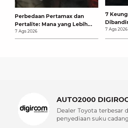
7 Keung
Perbedaan Pertamax dan
Dibandi
Pertalite: Mana yang Lebih
7 Ags 2026
Anda Ke
7 Ags 2026
Baik untuk Mobil Toyota
Anda?
AUTO2000 DIGIRO
Dealer Toyota terbesar 
penyediaan suku cadang 