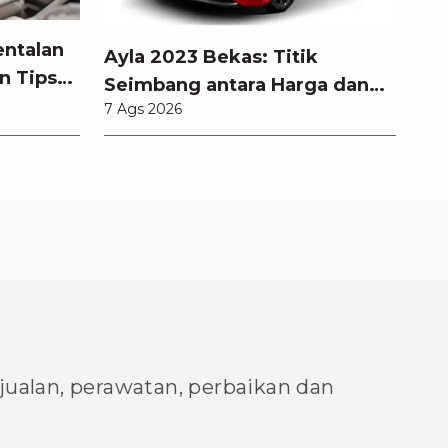
entalan
Ayla 2023 Bekas: Titik
n Tips
Seimbang antara Harga dan
7 Ags 2026
Pembaruan Teknologi
njualan, perawatan, perbaikan dan