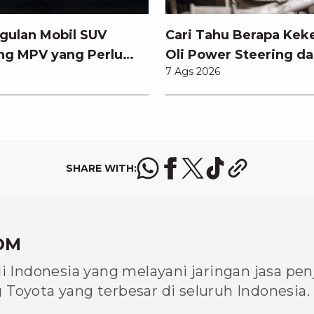
gulan Mobil SUV
Cari Tahu Berapa Kek
ng MPV yang Perlu
Oli Power Steering da
7 Ags 2026
tahui
Memilihnya
SHARE WITH:
OM
di Indonesia yang melayani jaringan jasa pe
Toyota yang terbesar di seluruh Indonesia.