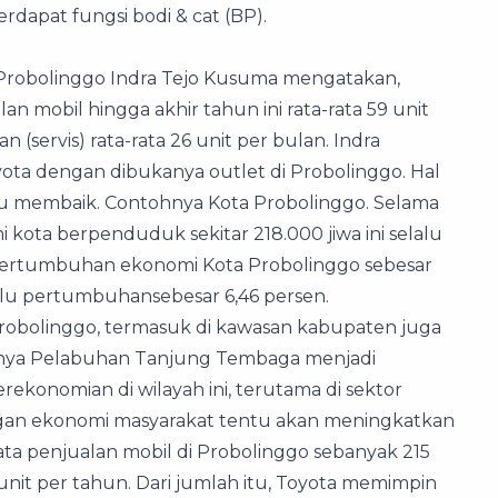
dapat fungsi bodi & cat (BP).
Probolinggo Indra Tejo Kusuma mengatakan,
 mobil hingga akhir tahun ini rata-rata 59 unit
servis) rata-rata 26 unit per bulan. Indra
yota dengan dibukanya outlet di Probolinggo. Hal
alu membaik. Contohnya Kota Probolinggo. Selama
kota berpenduduk sekitar 218.000 jiwa ini selalu
, pertumbuhan ekonomi Kota Probolinggo sebesar
lalu pertumbuhansebesar 6,46 persen.
Probolinggo, termasuk di kawasan kabupaten juga
nya Pelabuhan Tanjung Tembaga menjadi
ekonomian di wilayah ini, terutama di sektor
ngan ekonomi masyarakat tentu akan meningkatkan
-rata penjualan mobil di Probolinggo sebanyak 215
 unit per tahun. Dari jumlah itu, Toyota memimpin