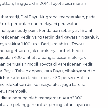
etkan, hingga akhir 2014, Toyota bisa meraih
Suharmadji, Dwi Bayu Nugroho, mengatakan, pada
 unit per bulan dan melayani perawatan
ta melayani body paint kendaraan sebanyak 16 unit
 Karesidenan Kediri yang terdiri dari kawasan Nganjuk,
a sekitar 1.100 unit. Dari jumlah itu, Toyota
enargetkan, sejak dibukanya outlet Kediri
enjualan 400 unit atau pangsa pasar melonjak
han penjualan mobil Toyota di Karesidenan Kediri
jar Bayu. Tahun depan, kata Bayu, pihaknya sudah
Karesidenan Kediri sebesar 30 persen. Hal itu
mendekatkan diri ke masyarakat juga karena
erus membaik.
 dirasa penting oleh manajemen Auto2000
ntutan pelanggan untuk peningkatan layanan.