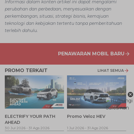
Informasi dalam konten artikel ini dapat mengalami
perubahan dan perbedaan, menyesuaikan dengan
perkembangan, situasi, strategi bisnis, kemajuan
teknologi dan kebijakan tertentu tanpa pemberitahuan
terlebih dahulu.
PENAWARAN MOBIL BARU
PROMO TERKAIT
LIHAT SEMUA
×
P
ELECTRIFY YOUR PATH
Promo Veloz HEV
T
AHEAD
Pe
1 
30 Jul 2026
-
31 Ags 2026
1 Jul 2026
-
31 Ags 2026