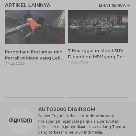
ARTIKEL LAINNYA
LIHAT SEMUA
7 Keunggulan Mobil SUV
Perbedaan Pertamax dan
Dibanding MPV yang Perlu
Pertalite: Mana yang Lebih
7 Ags 2026
Anda Ketahui
7 Ags 2026
Baik untuk Mobil Toyota
Anda?
Ay
S
7 
d
AUTO2000 DIGIROOM
Dealer Toyota terbesar di Indonesia yang
melayani jaringan jasa penjualan, perawatan,
perbaikan dan penyediaan suku cadang Toyota
yang terbesar di seluruh Indonesia.