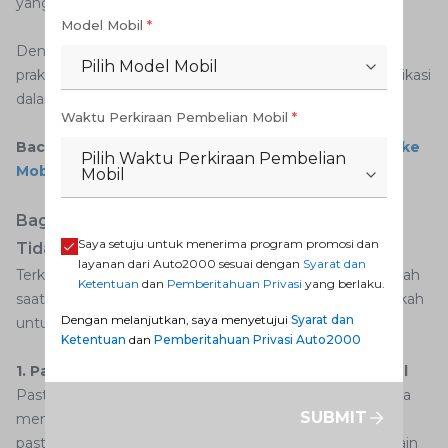
yang tidak terlalu jauh.
Model Mobil
*
Dengan fitur-fitur ini, Bluetooth receiver menjadi solusi
Pilih Model Mobil
praktis untuk meningkatkan sistem hiburan dan komunikasi
dalam mobil Anda tanpa kabel yang berantakan.
Waktu Perkiraan Pembelian Mobil
*
Baca juga:
Inilah Cara Menyambungkan Bluetooth ke
Pilih Waktu Perkiraan Pembelian
Mobil Avanza
Mobil
Bagaimana Cara Mengatasi Bluetooth di Mobil
Saya setuju untuk menerima program promosi dan
Tidak Tersambung?
layanan dari Auto2000 sesuai dengan
Syarat dan
Terkadang Anda mungkin menghadapi beberapa masalah
Ketentuan
dan
Pemberitahuan Privasi
yang berlaku.
saat menghubungkan perangkat. Berikut langkah-langkah
Dengan melanjutkan, saya menyetujui
Syarat dan
untuk mengatasi masalah Bluetooth pada mobil:
Ketentuan
dan
Pemberitahuan Privasi Auto2000
1. Pastikan Bluetooth Aktif di Head Unit dan Ponsel
Pastikan Bluetooth di head unit Toyota sudah aktif. Buka
SUBMIT
menu pengaturan di head unit, pilih "Bluetooth", dan
pastikan opsi "Turn On" atau "Aktifkan" sudah dipilih. Selain