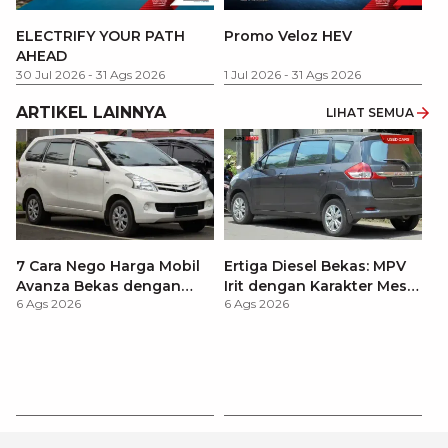
P
ELECTRIFY YOUR PATH
Promo Veloz HEV
T
AHEAD
Pe
1 
30 Jul 2026
-
31 Ags 2026
1 Jul 2026
-
31 Ags 2026
ARTIKEL LAINNYA
LIHAT SEMUA
7 Cara Nego Harga Mobil
Ertiga Diesel Bekas: MPV
Avanza Bekas dengan
Irit dengan Karakter Mesin
6 Ags 2026
6 Ags 2026
dengan Teknik Jitu Anti
Tangguh untuk
Rugi!
Kebutuhan Jangka
Panjang
C
O
6 
B