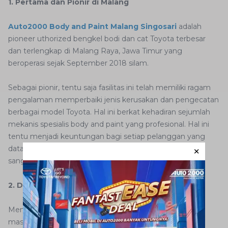
1. Pertama dan Pionir di Malang
Auto2000 Body and Paint Malang Singosari
adalah
pioneer uthorized bengkel bodi dan cat Toyota terbesar
dan terlengkap di Malang Raya, Jawa Timur yang
beroperasi sejak September 2018 silam.
Sebagai pionir, tentu saja fasilitas ini telah memiliki ragam
pengalaman memperbaiki jenis kerusakan dan pengecatan
berbagai model Toyota. Hal ini berkat kehadiran sejumlah
mekanis spesialis body and paint yang profesional. Hal ini
tentu menjadi keuntungan bagi setiap pelanggan yang
datang, karena mobilnya sudah pasti ditangani dengan
sangat baik.
2. Daya Tampung Ratusan Unit Mobil
Memahami akan kebutuhan yang sangat tinggi
masyarakat Malang terhadap perbaikan eksterior mobil