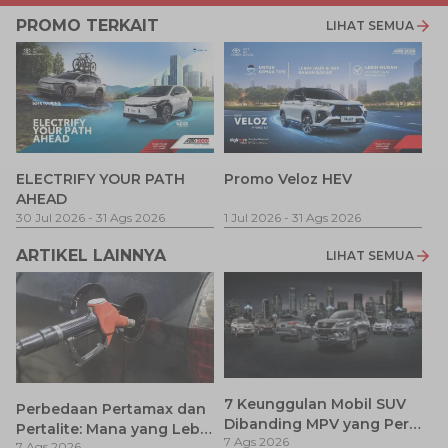
PROMO TERKAIT
LIHAT SEMUA
P
ELECTRIFY YOUR PATH
Promo Veloz HEV
T
AHEAD
Pe
1 
30 Jul 2026
-
31 Ags 2026
1 Jul 2026
-
31 Ags 2026
ARTIKEL LAINNYA
LIHAT SEMUA
7 Keunggulan Mobil SUV
Perbedaan Pertamax dan
Dibanding MPV yang Perlu
Pertalite: Mana yang Lebih
7 Ags 2026
Anda Ketahui
7 Ags 2026