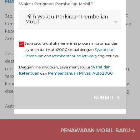
Matahari
Waktu Perkiraan Pembelian Mobil
*
Jadi jangan ragu lagi untuk menyambangi Auto2000 BP
Pilih Waktu Perkiraan Pembelian
Mobil
Center Malang Raya, sebagai solusi dan jawaban terhadap
kebutuhan perawatan dan perbaikan body mobil Toyota
AutoFamily.
Saya setuju untuk menerima program promosi dan
layanan dari Auto2000 sesuai dengan
Syarat dan
Fasilitas ini bukan hanya sekadar bengkel, tetapi sebuah
Ketentuan
dan
Pemberitahuan Privasi
yang berlaku.
destinasi terpercaya bagi pemilik mobil Toyota yang
Dengan melanjutkan, saya menyetujui
Syarat dan
menginginkan perawatan dan perbaikan bodi mobil yang
Ketentuan
dan
Pemberitahuan Privasi Auto2000
terbaik di Malang, Jawa Timur. Dengan berbagai
keunggulan dan komitmen pelayanan, bengkel ini pantas
disebut sebagai bengkel cat mobil yang bagus di Malang.
SUBMIT
Auto2000 Digiroom
PENAWARAN MOBIL BARU