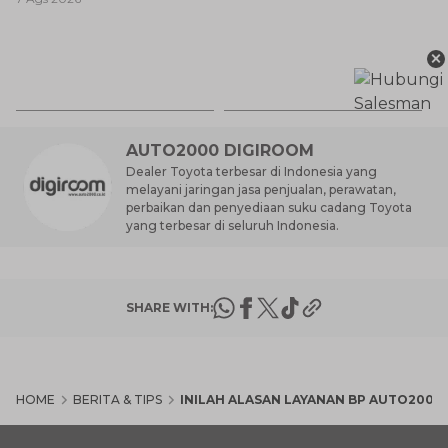
Baik untuk Mobil Toyota
Anda?
Ca
×
K
7 
St
M
AUTO2000 DIGIROOM
Dealer Toyota terbesar di Indonesia yang
melayani jaringan jasa penjualan, perawatan,
perbaikan dan penyediaan suku cadang Toyota
yang terbesar di seluruh Indonesia.
SHARE WITH:
HOME
BERITA & TIPS
INILAH ALASAN LAYANAN BP AUTO2000 