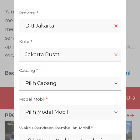
Yang terpenting juga, biasakan terapkan gaya
Provinsi
*
mengemudi yang aman di musim hujan untuk
DKI Jakarta
menghindari potensi kecelakaan. Tetap lakukan
servis berkala di bengkel Auto2000. Gunakan
Kota
*
aplikasi Digiroom untuk melakukan booking service
Jakarta Pusat
secara mudah dan praktis.
Cabang
*
Baca Juga:
Masuk Musim Hujan, Siapkan 5 Hal ini
Pilih Cabang
PENAWARAN MOBIL BARU
Model Mobil
*
Pilih Model Mobil
PROMO TERKAIT
LIHAT SEMUA
Waktu Perkiraan Pembelian Mobil
*