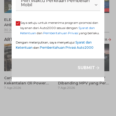
Pilih Waktu Perkiraan Pembelian
Mobil
P
ELECTRIFY YOUR PATH
Promo Veloz HEV
T
Saya setuju untuk menerima program promosi dan
AHEAD
Pe
1 
layanan dari Auto2000 sesuai dengan
Syarat dan
30 Jul 2026
-
31 Ags 2026
1 Jul 2026
-
31 Ags 2026
Ketentuan
dan
Pemberitahuan Privasi
yang berlaku.
ARTIKEL LAINNYA
LIHAT SEMUA
Dengan melanjutkan, saya menyetujui
Syarat dan
Ketentuan
dan
Pemberitahuan Privasi Auto2000
SUBMIT
Cari Tahu Berapa
7 Keunggulan Mobil SUV
Kekentalan Oli Power
Dibanding MPV yang Perlu
7 Ags 2026
7 Ags 2026
Steering dan Tips
Anda Ketahui
Memilihnya
Ay
S
7 
d