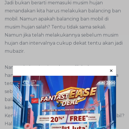
Jadi bukan berarti memasuki musim hujan
menandakan kita harus melakukan balancing ban
mobil. Namun apakah balancing ban mobil di
musim hujan salah? Tentu tidak sama sekali.
Namun jika telah melakukannya sebelum musim
hujan dan intervalnya cukup dekat tentu akan jadi
mubazir.
Namun balancing juga harus dilakukan saat
handling sudah tidak stabil. Misal, ban mobil Anda
terasa ada yang tidak beres, tanpa kompromi,
sebaiknya langsung bawa ke bengkel untuk
balancing agar mendapat handling yang baik
kembali di musim hujan.
Kenapa kita harus melakukan balancing ban mobil?
Hal ini untuk menghindari keausan yang tidak