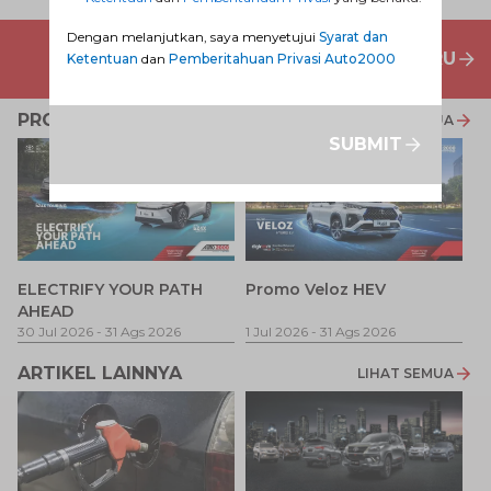
Dengan melanjutkan, saya menyetujui
Syarat dan
PENAWARAN MOBIL BARU
Ketentuan
dan
Pemberitahuan Privasi Auto2000
PROMO TERKAIT
LIHAT SEMUA
SUBMIT
P
ELECTRIFY YOUR PATH
Promo Veloz HEV
T
AHEAD
Pe
1 
30 Jul 2026
-
31 Ags 2026
1 Jul 2026
-
31 Ags 2026
ARTIKEL LAINNYA
LIHAT SEMUA