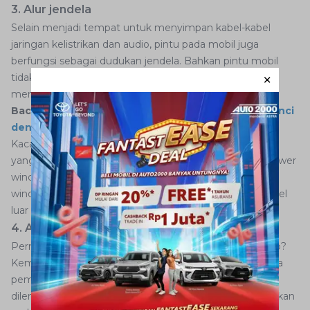
3. Alur jendela
Selain menjadi tempat untuk menyimpan kabel-kabel
jaringan kelistrikan dan audio, pintu pada mobil juga
berfungsi sebagai dudukan jendela. Bahkan pintu mobil
tidak hanya menjadi dudukan kaca jendela, tetapi juga
menyimpan seluruh komponen power window mobil.
Baca Juga:
4 Penyebab Pintu Mobil Tidak Bisa Dikunci
dengan Remote
Kaca jendela mobil terpasang pada bagian alur jendela
yang ada pada pintu. Sedangkan seluruh komponen power
window seperti baterai dan motor penggerak power
window terletak pada celah antara panel dalam dan panel
luar pintu mobil.
4. Alur karet
Pernah mengalami pintu mobil sulit dibuka atau ditutup?
Kemungkinan besar karet pintu sudah getas karena usia
pemakaian yang panjang. Ya, bagian pintu mobil juga
dilengkapi dengan produk karet pelindung yang diletakkan