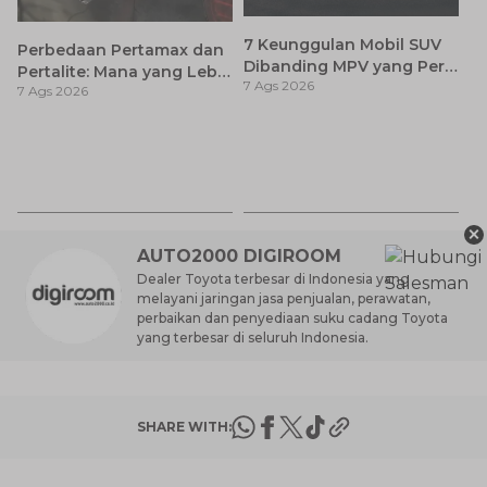
7 Keunggulan Mobil SUV
Perbedaan Pertamax dan
Dibanding MPV yang Perlu
Pertalite: Mana yang Lebih
7 Ags 2026
Anda Ketahui
7 Ags 2026
Baik untuk Mobil Toyota
Anda?
Ca
K
7 
St
M
×
AUTO2000 DIGIROOM
Dealer Toyota terbesar di Indonesia yang
melayani jaringan jasa penjualan, perawatan,
perbaikan dan penyediaan suku cadang Toyota
yang terbesar di seluruh Indonesia.
SHARE WITH: