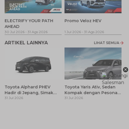
P
ELECTRIFY YOUR PATH
Promo Veloz HEV
T
AHEAD
Pe
1 
30 Jul 2026
-
31 Ags 2026
1 Jul 2026
-
31 Ags 2026
ARTIKEL LAINNYA
LIHAT SEMUA
×
Toyota Alphard PHEV
Toyota Yaris Ativ, Sedan
Hadir di Jepang, Simak
Kompak dengan Pesona
31 Jul 2026
31 Jul 2026
Pembaruan dan Fitur
Modern
Premiumnya
H
M
31
Es