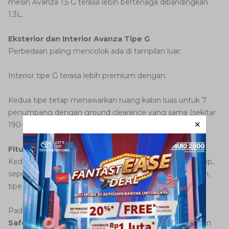
mesin Avanza 1.5 G terasa lebih bertenaga dibandingkan
1.3L.
Eksterior dan Interior Avanza Tipe G
Perbedaan paling mencolok ada di tampilan luar:
Interior tipe G terasa lebih premium dengan:
Kedua tipe tetap menawarkan ruang kabin luas untuk 7
penumpang dengan ground clearance yang sama (sekitar
190-195 mm), cocok untuk jalan Indonesia.
Fitur Keselamatan
Kedua varian memiliki fitur keselamatan dasar yang mirip,
seperti Dual Airbag, VSC, HSA, ABS + EBD + BA. Namun,
tipe G biasanya mendapat tambahan:
Pada varian tertinggi 1.5 G CVT TSS, tersedia
Toyota
Safety Sense
dengan fitur canggih seperti Pre-Collision