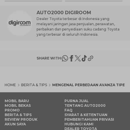
Ha
M
AUTO2000 DIGIROOM
Dealer Toyota terbesar di Indonesia yang
melayani jaringan jasa penjualan, perawatan,
perbaikan dan penyediaan suku cadang Toyota
yang terbesar di seluruh Indonesia.
SHARE WITH:
HOME
BERITA & TIPS
MENGENAL PERBEDAAN AVANZA TIPE E 
MOBIL BARU
PURNA JUAL
MOBIL BEKAS
TENTANG AUTO2000
PROMO
FAQ
BERITA & TIPS
SYARAT & KETENTUAN
REVIEW PRODUK
PEMBERITAHUAN PRIVASI
AKUN SAYA
HUBUNGI KAMI
DEALER TOYOTA