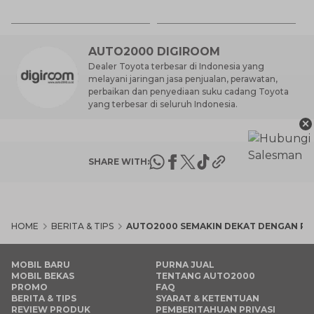
7 
d
AUTO2000 DIGIROOM
Dealer Toyota terbesar di Indonesia yang
melayani jaringan jasa penjualan, perawatan,
perbaikan dan penyediaan suku cadang Toyota
yang terbesar di seluruh Indonesia.
×
SHARE WITH:
HOME
BERITA & TIPS
AUTO2000 SEMAKIN DEKAT DENGAN PE
MOBIL BARU
PURNA JUAL
MOBIL BEKAS
TENTANG AUTO2000
PROMO
FAQ
BERITA & TIPS
SYARAT & KETENTUAN
REVIEW PRODUK
PEMBERITAHUAN PRIVASI