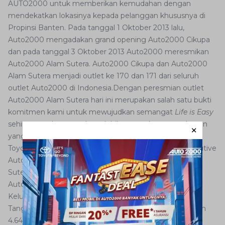
AUTO2000 untuk memberikan kemudahan dengan
mendekatkan lokasinya kepada pelanggan khususnya di
Propinsi Banten. Pada tanggal 1 Oktober 2013 lalu,
Auto2000 mengadakan grand opening Auto2000 Cikupa
dan pada tanggal 3 Oktober 2013 Auto2000 meresmikan
Auto2000 Alam Sutera. Auto2000 Cikupa dan Auto2000
Alam Sutera menjadi outlet ke 170 dan 171 dari seluruh
outlet Auto2000 di Indonesia.Dengan peresmian outlet
Auto2000 Alam Sutera hari ini merupakan salah satu bukti
komitmen kami untuk mewujudkan semangat
Life is Easy
sehingga pelanggan dapat lebih merasakan pengalaman
yang berkesan saat membeli dan memiliki kendaraan
Toyota di Auto2000, kata Suparno Djasmin, Chief Executive
Auto2000 dalam acara grand opening Auto2000 Alam
Sutera, Tangerang.(3/10)
Auto2000 Cikupa bertempat di Jl. Raya Serang 54-55,
Kelurahan Sukamulya, Kecamatan Cikupa, Kabupaten
Tangerang, Propinsi Banten dengan total luas bangunan
4.643,50 m2 dan keseluruhan area sebesar 6.522 m2,