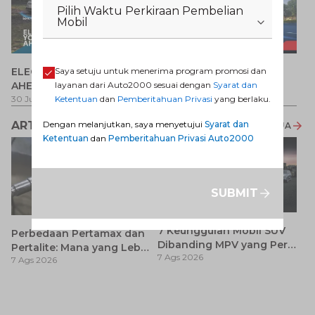
Pilih Waktu Perkiraan Pembelian
Mobil
P
ELECTRIFY YOUR PATH
Promo Veloz HEV
Saya setuju untuk menerima program promosi dan
T
AHEAD
layanan dari Auto2000 sesuai dengan
Syarat dan
Pe
1 
30 Jul 2026
-
31 Ags 2026
1 Jul 2026
-
31 Ags 2026
Ketentuan
dan
Pemberitahuan Privasi
yang berlaku.
ARTIKEL LAINNYA
Dengan melanjutkan, saya menyetujui
Syarat dan
LIHAT SEMUA
Ketentuan
dan
Pemberitahuan Privasi Auto2000
SUBMIT
7 Keunggulan Mobil SUV
Perbedaan Pertamax dan
Dibanding MPV yang Perlu
Pertalite: Mana yang Lebih
7 Ags 2026
Anda Ketahui
7 Ags 2026
Baik untuk Mobil Toyota
Anda?
Ay
S