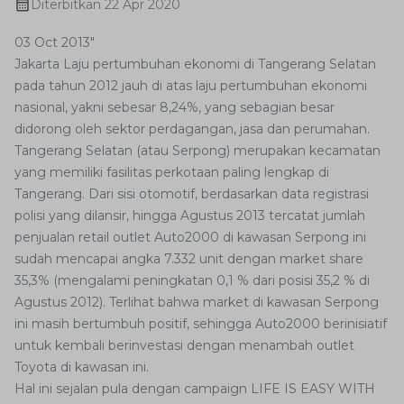
Diterbitkan
22 Apr 2020
03 Oct 2013"
Jakarta Laju pertumbuhan ekonomi di Tangerang Selatan
pada tahun 2012 jauh di atas laju pertumbuhan ekonomi
nasional, yakni sebesar 8,24%, yang sebagian besar
didorong oleh sektor perdagangan, jasa dan perumahan.
Tangerang Selatan (atau Serpong) merupakan kecamatan
yang memiliki fasilitas perkotaan paling lengkap di
Tangerang. Dari sisi otomotif, berdasarkan data registrasi
polisi yang dilansir, hingga Agustus 2013 tercatat jumlah
penjualan retail outlet Auto2000 di kawasan Serpong ini
sudah mencapai angka 7.332 unit dengan market share
35,3% (mengalami peningkatan 0,1 % dari posisi 35,2 % di
Agustus 2012). Terlihat bahwa market di kawasan Serpong
ini masih bertumbuh positif, sehingga Auto2000 berinisiatif
untuk kembali berinvestasi dengan menambah outlet
Toyota di kawasan ini.
Hal ini sejalan pula dengan campaign LIFE IS EASY WITH