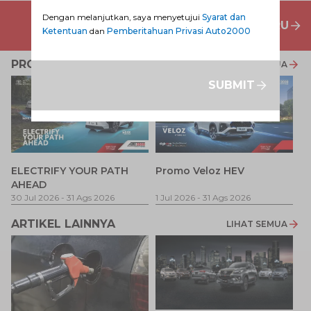
Dengan melanjutkan, saya menyetujui
Syarat dan
PENAWARAN MOBIL BARU
Ketentuan
dan
Pemberitahuan Privasi Auto2000
PROMO TERKAIT
LIHAT SEMUA
SUBMIT
P
ELECTRIFY YOUR PATH
Promo Veloz HEV
T
AHEAD
Pe
1 
30 Jul 2026
-
31 Ags 2026
1 Jul 2026
-
31 Ags 2026
ARTIKEL LAINNYA
LIHAT SEMUA