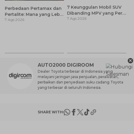
7 Keunggulan Mobil SUV
Perbedaan Pertamax dan
Dibanding MPV yang Perlu
Pertalite: Mana yang Lebih
7 Ags 2026
Anda Ketahui
7 Ags 2026
Baik untuk Mobil Toyota
Anda?
Ca
K
7 
St
M
×
AUTO2000 DIGIROOM
Dealer Toyota terbesar di Indonesia yang
melayani jaringan jasa penjualan, perawatan,
perbaikan dan penyediaan suku cadang Toyota
yang terbesar di seluruh Indonesia.
SHARE WITH: