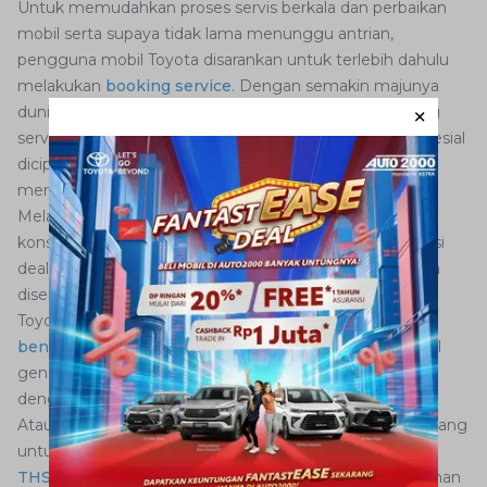
Untuk memudahkan proses servis berkala dan perbaikan
mobil serta supaya tidak lama menunggu antrian,
pengguna mobil Toyota disarankan untuk terlebih dahulu
melakukan
booking service
. Dengan semakin majunya
dunia digital, konsumen bisa melakukan proses booking
service lewat aplikasi
Auto2000 Mobile
yang secara spesial
diciptakan untuk memudahkan pemilik mobil dalam
membeli dan merawat mobil Toyota di Auto2000.
Melalui fitur Workshop di aplikasi Auto2000 Mobile,
konsumen bisa mengatur sendiri tanggal, jam dan lokasi
dealer untuk melaksanakan servis berkala sehingga bisa
disesuaikan dengan jadwal kesibukan. Untuk pelanggan
Toyota yang berada di Jakarta dan ingin bertandang ke
bengkel resmi Auto2000
yang terdampak aturan ganjil
genap, bisa menyesuaikan tanggal kunjungan sesuai
dengan pelat nomor mobilnya.
Atau bila konsumen benar-benar belum punya waktu luang
untuk berkunjung, mereka bisa memanfaatkan layanan
THS Auto2000 Home Service
yang menyediakan layanan