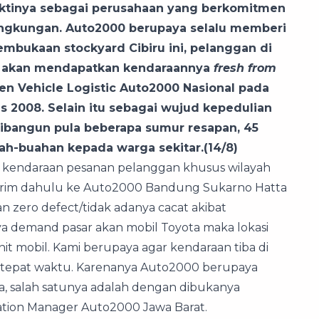
tinya sebagai perusahaan yang berkomitmen
ingkungan. Auto2000 berupaya selalu memberi
mbukaan stockyard Cibiru ini, pelanggan di
ya akan mendapatkan kendaraannya
fresh from
en Vehicle Logistic Auto2000 Nasional pada
s 2008. Selain itu sebagai wujud kepedulian
 dibangun pula beberapa sumur resapan, 45
ah-buahan kepada warga sekitar.(14/8)
 kendaraan pesanan pelanggan khusus wilayah
kirim dahulu ke Auto2000 Bandung Sukarno Hatta
n zero defect/tidak adanya cacat akibat
ya demand pasar akan mobil Toyota maka lokasi
t mobil. Kami berupaya agar kendaraan tiba di
n tepat waktu. Karenanya Auto2000 berupaya
a, salah satunya adalah dengan dibukanya
eration Manager Auto2000 Jawa Barat.