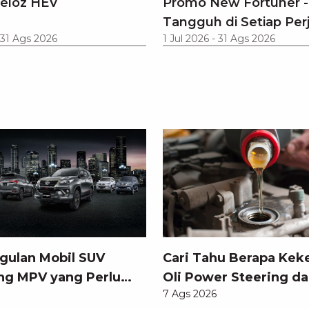
eloz HEV
Promo New Fortuner -
Tangguh di Setiap Per
31 Ags 2026
1 Jul 2026
-
31 Ags 2026
gulan Mobil SUV
Cari Tahu Berapa Kek
ng MPV yang Perlu
Oli Power Steering da
7 Ags 2026
tahui
Memilihnya