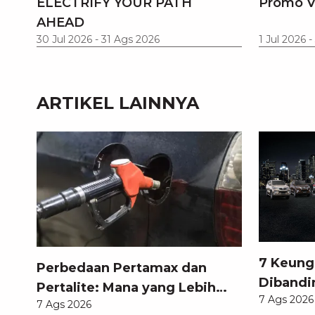
ELECTRIFY YOUR PATH
Promo V
AHEAD
30 Jul 2026
-
31 Ags 2026
1 Jul 2026
-
ARTIKEL LAINNYA
7 Keung
Perbedaan Pertamax dan
Dibandi
Pertalite: Mana yang Lebih
7 Ags 2026
Anda Ke
7 Ags 2026
Baik untuk Mobil Toyota