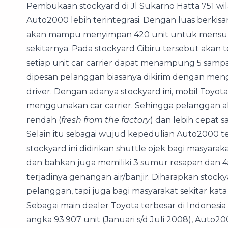
Pembukaan stockyard di Jl Sukarno Hatta 751 wila
Auto2000 lebih terintegrasi. Dengan luas berkis
akan mampu menyimpan 420 unit untuk mensupp
sekitarnya. Pada stockyard Cibiru tersebut akan te
setiap unit car carrier dapat menampung 5 sampa
dipesan pelanggan biasanya dikirim dengan menggu
driver. Dengan adanya stockyard ini, mobil Toyo
menggunakan car carrier. Sehingga pelanggan
rendah (
fresh from the factory
) dan lebih cepat 
Selain itu sebagai wujud kepedulian Auto2000 t
stockyard ini didirikan shuttle ojek bagi masyara
dan bahkan juga memiliki 3 sumur resapan dan 4
terjadinya genangan air/banjir. Diharapkan stocky
pelanggan, tapi juga bagi masyarakat sekitar kat
Sebagai main dealer Toyota terbesar di Indonesia
angka 93.907 unit (Januari s/d Juli 2008), Auto