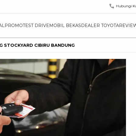
Hubungi K
AL
PROMO
TEST DRIVE
MOBIL BEKAS
DEALER TOYOTA
REVIE
G STOCKYARD CIBIRU BANDUNG