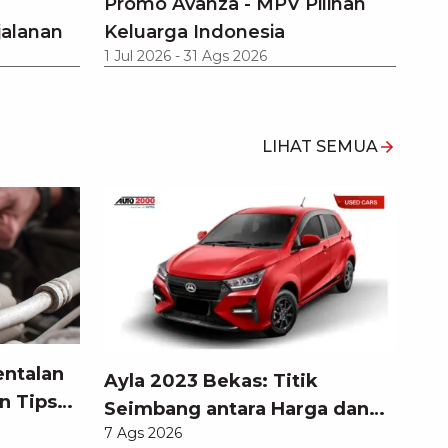
Promo Avanza - MPV Pilihan
jalanan
Keluarga Indonesia
1 Jul 2026
-
31 Ags 2026
LIHAT SEMUA
entalan
Ayla 2023 Bekas: Titik
n Tips
Seimbang antara Harga dan
7 Ags 2026
Pembaruan Teknologi