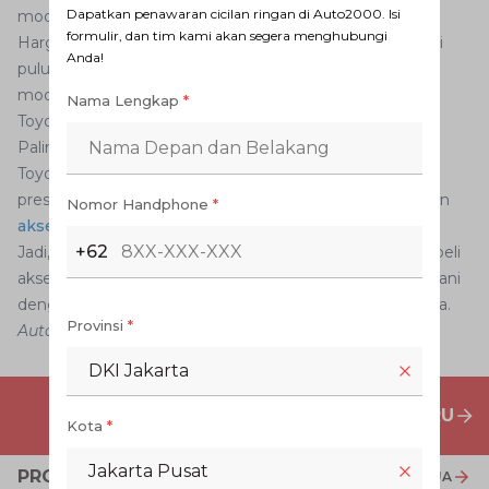
Dapatkan penawaran cicilan ringan di Auto2000. Isi
model keren seperti
Camry
dan C-HR.
formulir, dan tim kami akan segera menghubungi
Harga yang ditawarkan juga relatif kompetitif, mulai dari
Anda!
puluhan ribu rupiah hingga jutaan rupiah, tergantung
model dan jenis
aksesoris
yang dibeli oleh konsumen
Nama Lengkap
*
Toyota.
Paling penting, secara kualitas sesuai dengan standar
Toyota, sehingga tidak perlu diragukan lagi dan sangat
presisi sehingga bisa tampil maksimal jika menggunakan
Nomor Handphone
*
aksesoris
resmi dari kami, kata Deni.
+62
Jadi, pemilik mobil Toyota jangan ragu lagi dalam membeli
aksesoris. Cukup datang ke
outlet Auto2000
akan dilayani
dengan maksimal dan secara produk dijamin keasliannya.
Provinsi
*
Auto2000
DKI Jakarta
PENAWARAN MOBIL BARU
Kota
*
Jakarta Pusat
PROMO TERKAIT
LIHAT SEMUA