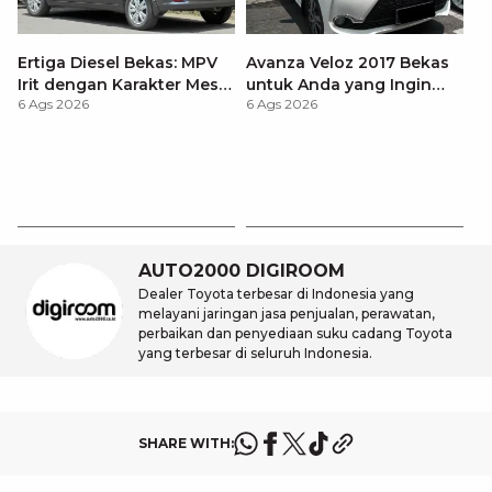
Ertiga Diesel Bekas: MPV
Avanza Veloz 2017 Bekas
Irit dengan Karakter Mesin
untuk Anda yang Ingin
6 Ags 2026
6 Ags 2026
Tangguh untuk
MPV Modern
Kebutuhan Jangka
Panjang
T
Be
6 
M
AUTO2000 DIGIROOM
Dealer Toyota terbesar di Indonesia yang
melayani jaringan jasa penjualan, perawatan,
perbaikan dan penyediaan suku cadang Toyota
yang terbesar di seluruh Indonesia.
SHARE WITH: