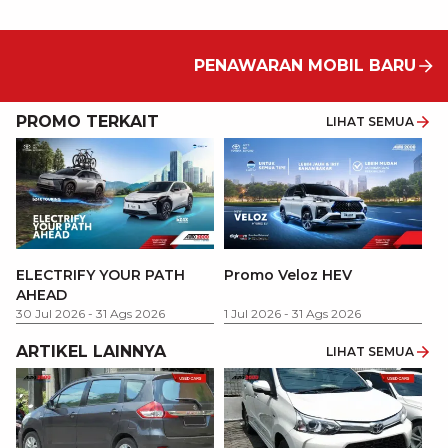
PENAWARAN MOBIL BARU
PROMO TERKAIT
LIHAT SEMUA
P
ELECTRIFY YOUR PATH
Promo Veloz HEV
T
AHEAD
Pe
1 
30 Jul 2026
-
31 Ags 2026
1 Jul 2026
-
31 Ags 2026
ARTIKEL LAINNYA
LIHAT SEMUA