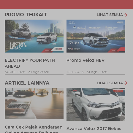
PROMO TERKAIT
LIHAT SEMUA
P
ELECTRIFY YOUR PATH
Promo Veloz HEV
T
AHEAD
Pe
1 
30 Jul 2026
-
31 Ags 2026
1 Jul 2026
-
31 Ags 2026
ARTIKEL LAINNYA
LIHAT SEMUA
Cara Cek Pajak Kendaraan
Avanza Veloz 2017 Bekas