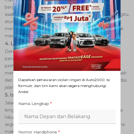
bergoyang mengikuti irama lagu juga tidak masalah
asalkan pikiran tetap fokus ke jalan di depan. Namun begitu,
atur volume musik jangan terlalu keras agar tetap dapat
mendengarkan suara dari lingkungan sekitar mobil untuk
mengantisipasi keadaan.
4. Lepaskan Pandangan Keluar Mobil
Dengan tetap menjaga kewaspadaan, lepaskanlah
pandangan keluar mobil dan cari sesuatu yang menarik
perhatian supaya tidak cepat bosan. Sempatkan pula
menengok kondisi di belakang mobil melalui spion tengah
dan samping yang juga berguna untuk memantau kondisi
Dapatkan penawaran cicilan ringan di Auto2000. Isi
formulir, dan tim kami akan segera menghubungi
jalan di belakang.
Anda!
5. Istirahat di Rest Area
Jalan tol trans Jawa mempunyai fasilitas rest area yang
Nama Lengkap
*
lengkap dan nyaman, bahkan ada yang memiliki wahana
hiburan untuk keluarga. Jangan paksakan mengemudi,
segera istirahat di rest area kalau telah berkendara selama
maksimal 3 jam untuk mengurangi badan letih dan rasa
Nomor Handphone
*