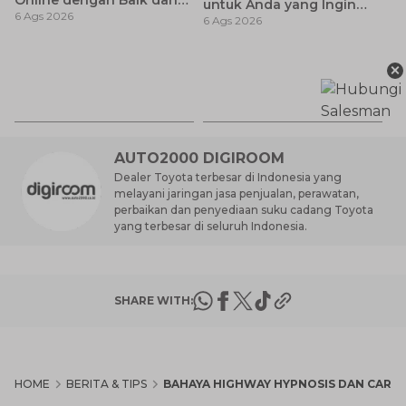
Online dengan Baik dan
untuk Anda yang Ingin
6 Ags 2026
Benar
6 Ags 2026
MPV Modern
Ja
×
K
6 
T
L
AUTO2000 DIGIROOM
Dealer Toyota terbesar di Indonesia yang
melayani jaringan jasa penjualan, perawatan,
perbaikan dan penyediaan suku cadang Toyota
yang terbesar di seluruh Indonesia.
SHARE WITH:
HOME
BERITA & TIPS
BAHAYA HIGHWAY HYPNOSIS DAN CAR