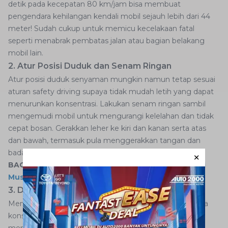
detik pada kecepatan 80 km/jam bisa membuat
pengendara kehilangan kendali mobil sejauh lebih dari 44
meter! Sudah cukup untuk memicu kecelakaan fatal
seperti menabrak pembatas jalan atau bagian belakang
mobil lain.
2. Atur Posisi Duduk dan Senam Ringan
Atur posisi duduk senyaman mungkin namun tetap sesuai
aturan safety driving supaya tidak mudah letih yang dapat
menurunkan konsentrasi. Lakukan senam ringan sambil
mengemudi mobil untuk mengurangi kelelahan dan tidak
cepat bosan. Gerakkan leher ke kiri dan kanan serta atas
dan bawah, termasuk pula menggerakkan tangan dan
badan supaya tidak kaku dan tetap rileks.
BACA JUGA:
Panduan Merawat Velg Mobil Toyota di
Musim Hujan
3. Dengarkan Musik
Mendengarkan musik yang sesuai selera dapat menjaga
konsentrasi dan membuat tubuh lebih rileks saat
mengemudi mobil. Sesekali ikut berdendang atau