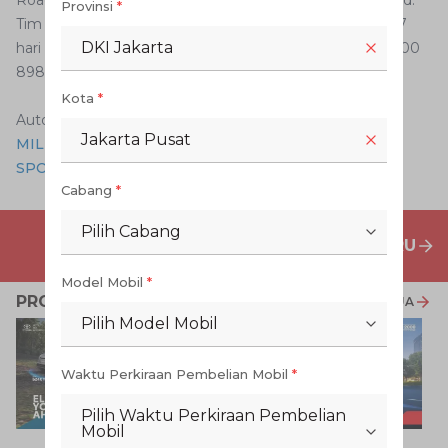
Provinsi
*
Tim ERA siap melayani dan membantu selama 24 jam 7
DKI Jakarta
hari dan bisa dikontak via CALL AstraWorld di nomor 1-500
898.
Kota
*
Auto2000 Digiroom
Jakarta Pusat
MILIKI DENGAN MUDAH TOYOTA FORTUNER GR
SPORT DENGAN PRAKTIS
Cabang
*
Pilih Cabang
PENAWARAN MOBIL BARU
Model Mobil
*
PROMO TERKAIT
LIHAT SEMUA
Pilih Model Mobil
Waktu Perkiraan Pembelian Mobil
*
Pilih Waktu Perkiraan Pembelian
Mobil
P