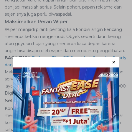
dan jadi masalah serius. Selain pohon, papan reklame dan
sejenisnya juga perlu diwaspadai.
Maksimalkan Peran Wiper
Wiper menjadi piranti penting kala kondisi angin kencang
menerpa ketika mengemudi. Obyek seperti daun kering
atau guyuran hujan yang menerpa kaca depan karena
angin bisa disapu oleh wiper dan membantu pengelihatan.
BACA JUGA:
Fortuner Tipe GR Sport Jadi Semakin Sporty
dan Modern
Maka pastikan kondisinya selalu prima dengan melakukan
servis berkala di bengkel Auto2000 atau mengorder
layanan THS Auto2000 Home Service di aplikasi Auto2000
Digiroom.
Selalu Jaga Kondisi Badan Selalu Fit
Konsentrasi pengemudi tak boleh terganggu selama
mengemudi dalam kondisi angin kencang. Untuk itu agar
konsentrasi terjaga adalah membuat badan selalu fit dan
sehat.