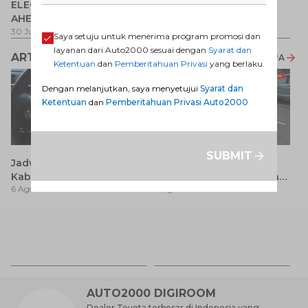
ELECTRIFY YOUR PATH
Promo Veloz HEV
T
AHEAD
Pe
1 
30 Jul 2026
-
31 Ags 2026
1 Jul 2026
-
31 Ags 2026
Saya setuju untuk menerima program promosi dan
layanan dari Auto2000 sesuai dengan
Syarat dan
ARTIKEL LAINNYA
LIHAT SEMUA
Ketentuan
dan
Pemberitahuan Privasi
yang berlaku.
Dengan melanjutkan, saya menyetujui
Syarat dan
Ketentuan
dan
Pemberitahuan Privasi Auto2000
SUBMIT
Jadwal SIM Keliling
Avanza 2017 Bekas:
Kabupaten Bandung
Pilihan Seimbang antara
6 Ags 2026
6 Ags 2026
Terbaru 2026 dan
Harga dan Fitur Modern
Lokasinya
T
Be
6 
M
AUTO2000 DIGIROOM
Dealer Toyota terbesar di Indonesia yang