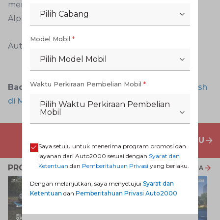
menemukan kaca film terbaik untuk Toyota
Pilih Cabang
Alphard bekas.
Model Mobil
*
Auto2000 Digiroom
Pilih Model Mobil
Waktu Perkiraan Pembelian Mobil
*
Baca Juga:
Merawat Kaca Film Mobil Toyota Rush
di Musim Hujan
Pilih Waktu Perkiraan Pembelian
Mobil
PENAWARAN MOBIL BARU
Saya setuju untuk menerima program promosi dan
layanan dari Auto2000 sesuai dengan
Syarat dan
Ketentuan
dan
Pemberitahuan Privasi
yang berlaku.
PROMO TERKAIT
LIHAT SEMUA
Dengan melanjutkan, saya menyetujui
Syarat dan
Ketentuan
dan
Pemberitahuan Privasi Auto2000