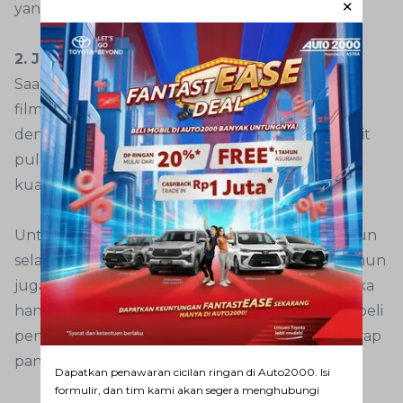
yang paling cocok dipilih.
2. Jangan asal gelap
Saat ini di pasaran terdapat berbagai merek kaca
film yang menawarkan warna gelap, bahkan
dengan harga yang murah. Sayangnya tak sedikit
pula yang dapat dipertanggung jawabkan
kualitasnya.
Untuk itu jangan asal pilih kaca film gelap. Namun
selain gelap dan mampu menunjang privasi namun
juga hebat dalam meredam paparan sinar UV. Jika
hanya gelap saja, maka tak ubahnya Anda membeli
penggelap kaca tanpa ada kemampuan menyerap
panas dari produk tersebut.
Dapatkan penawaran cicilan ringan di Auto2000. Isi
formulir, dan tim kami akan segera menghubungi