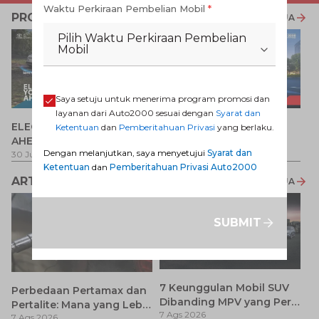
Waktu Perkiraan Pembelian Mobil
*
PROMO TERKAIT
LIHAT SEMUA
Pilih Waktu Perkiraan Pembelian
Mobil
Saya setuju untuk menerima program promosi dan
layanan dari Auto2000 sesuai dengan
Syarat dan
P
ELECTRIFY YOUR PATH
Promo Veloz HEV
Ketentuan
dan
Pemberitahuan Privasi
yang berlaku.
T
AHEAD
Pe
1 
Dengan melanjutkan, saya menyetujui
Syarat dan
30 Jul 2026
-
31 Ags 2026
1 Jul 2026
-
31 Ags 2026
Ketentuan
dan
Pemberitahuan Privasi Auto2000
ARTIKEL LAINNYA
LIHAT SEMUA
SUBMIT
7 Keunggulan Mobil SUV
Perbedaan Pertamax dan
Dibanding MPV yang Perlu
Pertalite: Mana yang Lebih
7 Ags 2026
Anda Ketahui
7 Ags 2026