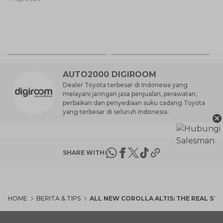
Baik untuk Mobil Toyota
Anda?
Ca
K
7 
St
M
AUTO2000 DIGIROOM
Dealer Toyota terbesar di Indonesia yang
melayani jaringan jasa penjualan, perawatan,
perbaikan dan penyediaan suku cadang Toyota
yang terbesar di seluruh Indonesia.
×
SHARE WITH:
HOME
BERITA & TIPS
ALL NEW COROLLA ALTIS: THE REAL ST