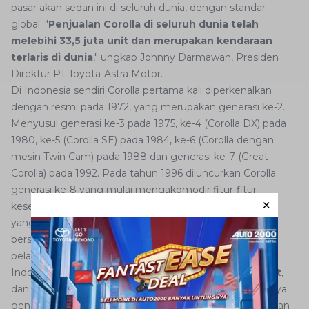
pasar akan sedan ini di seluruh dunia, dengan standar
global. "
Penjualan Corolla di seluruh dunia telah
melebihi 33,5 juta unit dan merupakan kendaraan
terlaris di dunia
," ungkap Johnny Darmawan, Presiden
Direktur PT Toyota-Astra Motor.
Di Indonesia sendiri Corolla pertama kali diperkenalkan
dengan resmi pada 1972, yang merupakan generasi ke-2.
Menyusul generasi ke-3 pada 1975, ke-4 (Corolla DX) pada
1980, ke-5 (Corolla SE) pada 1984, ke-6 (Corolla dengan
mesin Twin Cam) pada 1988 dan generasi ke-7 (Great
Corolla) pada 1992. Pada tahun 1996 diluncurkan Corolla
generasi ke-8 yang mulai mengakomodir fitur-fitur
keselamatan seperti ABS, dan disusul oleh Corolla Altis
yang merupakan generasi ke-9 pada tahun 2001. "Kami
bersyukur, para pengguna Corolla di Indonesia adalah
pelanggan yang loyal. Jumlah penjualan Corolla di
Indonesia
hingga 2007 sudah lebih dari 130.900 unit
,
dan kami optimis akan terus bertambah dengan hadirnya
generasi terbaru ini," tambah Johnny Darmawan. "Dengan