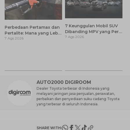
7 Keunggulan Mobil SUV
Perbedaan Pertamax dan
Dibanding MPV yang Perlu
Pertalite: Mana yang Lebih
7 Ags 2026
Anda Ketahui
7 Ags 2026
Baik untuk Mobil Toyota
Anda?
Ca
K
7 
St
M
AUTO2000 DIGIROOM
Dealer Toyota terbesar di Indonesia yang
melayani jaringan jasa penjualan, perawatan,
perbaikan dan penyediaan suku cadang Toyota
yang terbesar di seluruh Indonesia.
SHARE WITH: