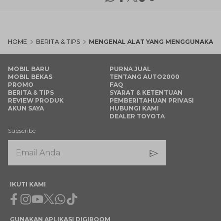
HOME
BERITA & TIPS
MENGENAL ALAT YANG MENGGUNAKAN S
MOBIL BARU
PURNA JUAL
MOBIL BEKAS
TENTANG AUTO2000
PROMO
FAQ
BERITA & TIPS
SYARAT & KETENTUAN
REVIEW PRODUK
PEMBERITAHUAN PRIVASI
AKUN SAYA
HUBUNGI KAMI
DEALER TOYOTA
Subscribe
IKUTI KAMI
Facebook
Instagram
Youtube
X
Whatsapp
Tiktok
GUNAKAN APLIKASI DIGIROOM