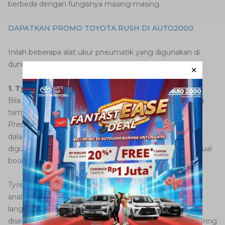
berbeda dengan fungsinya masing-masing.
DAPATKAN PROMO TOYOTA RUSH DI AUTO2000
Inilah beberapa alat ukur pneumatik yang digunakan di
dunia otomotif beserta fungsinya:
1. Tyre Pressure Gauge Tekanan Udara
Bila AutoFamily berkunjung ke pom bensin atau tukang
tambal ban, alat ini pasti sudah familiar di mata. Ya,
Tyre
Pressure Gauge
ini adalah pengukur tekanan udara di
dalam ban. Ukuran tekanan ban yang sesuai untuk
digunakan harus sesuai dengan yang dianjurkan di manual
book kendaraan.
Tyre Pressure Gauge
tersedia dalam dua model, yaitu
analog dan digital. Ada juga
Tyre Pressure Gauge
yang
langsung dipasangkan dengan air gun, yang kemudian
disebut
tyre pressure inflator gauge
.
Inflator
ini lebih sering