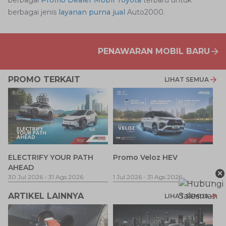
berbagai
Promo Dealer Mobil Toyota
terbaru untuk
berbagai jenis
layanan purna jual
Auto2000.
PENAWARAN MOBIL BARU
PROMO TERKAIT
LIHAT SEMUA
P
ELECTRIFY YOUR PATH
Promo Veloz HEV
T
AHEAD
×
Pe
1 
30 Jul 2026
-
31 Ags 2026
1 Jul 2026
-
31 Ags 2026
ARTIKEL LAINNYA
LIHAT SEMUA