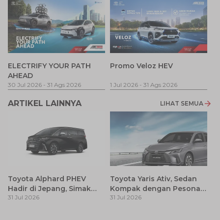
P
ELECTRIFY YOUR PATH
Promo Veloz HEV
T
AHEAD
Pe
1 
30 Jul 2026
-
31 Ags 2026
1 Jul 2026
-
31 Ags 2026
ARTIKEL LAINNYA
LIHAT SEMUA
Toyota Alphard PHEV
Toyota Yaris Ativ, Sedan
Hadir di Jepang, Simak
Kompak dengan Pesona
31 Jul 2026
31 Jul 2026
Pembaruan dan Fitur
Modern
Premiumnya