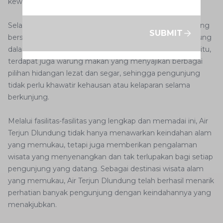
kewajiban agama dengan tenang dan nyaman.
Selain itu, pengelola juga menyediakan fasilitas toilet yang
SUBMIT
bersih dan terawat, memastikan kenyamanan pengunjung
dalam melakukan keperluan dasar mereka. Di samping itu,
terdapat juga warung makan yang menyajikan berbagai
pilihan hidangan lezat dan segar, sehingga pengunjung
tidak perlu khawatir kehausan atau kelaparan selama
berkunjung.
Melalui fasilitas-fasilitas yang lengkap dan memadai ini, Air
Terjun Dlundung tidak hanya menawarkan keindahan alam
yang memukau, tetapi juga memberikan pengalaman
wisata yang menyenangkan dan tak terlupakan bagi setiap
pengunjung yang datang. Sebagai destinasi wisata alam
yang memukau, Air Terjun Dlundung telah berhasil menarik
perhatian banyak pengunjung dengan keindahannya yang
menakjubkan.