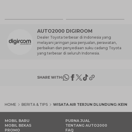
H
M
31
Es
Ha
M
AUTO2000 DIGIROOM
Dealer Toyota terbesar di Indonesia yang
melayani jaringan jasa penjualan, perawatan,
perbaikan dan penyediaan suku cadang Toyota
yang terbesar di seluruh Indonesia.
SHARE WITH:
HOME
BERITA & TIPS
WISATA AIR TERJUN DLUNDUNG: KEIN
MOBIL BARU
PURNA JUAL
MOBIL BEKAS
TENTANG AUTO2000
PROMO
FAQ