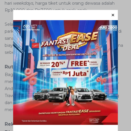
hari
weekdays,
harga tiket untuk orang dewasa adalah
Rp10.000 dan Rp7.500 untuk anak-anak.
Selain membeli tiket, Anda juga harus membayar biaya
parkir di sana. Biaya parkir untuk kendaraan roda empat di
sana adalah Rp3.000. Selain dua biaya di atas, ada juga
biaya ekstra bagi AutoFamily yang ingin berkemah di sana
sebesar Rp18.000 per orang.
Rute ke Air Terjun Dlundung
Bagi AutoFamily yang mengendarai mobil, Anda bisa
memulai perjalanan dari kota Mojokerto. Dari Mojokerto,
Anda bisa menuju Pandaan dan kemudian Jalan Raya
Trawas. Dari sana, Anda dapat menuju ke arah Dlundung
dan mengikuti jalan hingga menemukan papan yang
menunjukkan arah menuju Air Terjun Dlundung.
Rekomendasi Aktivitas di Wisata Air Terjun