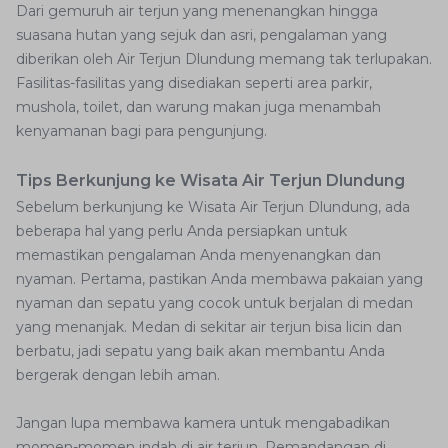
Dari gemuruh air terjun yang menenangkan hingga
suasana hutan yang sejuk dan asri, pengalaman yang
diberikan oleh Air Terjun Dlundung memang tak terlupakan.
Fasilitas-fasilitas yang disediakan seperti area parkir,
mushola, toilet, dan warung makan juga menambah
kenyamanan bagi para pengunjung.
Tips Berkunjung ke Wisata Air Terjun Dlundung
Sebelum berkunjung ke Wisata Air Terjun Dlundung, ada
beberapa hal yang perlu Anda persiapkan untuk
memastikan pengalaman Anda menyenangkan dan
nyaman. Pertama, pastikan Anda membawa pakaian yang
nyaman dan sepatu yang cocok untuk berjalan di medan
yang menanjak. Medan di sekitar air terjun bisa licin dan
berbatu, jadi sepatu yang baik akan membantu Anda
bergerak dengan lebih aman.
Jangan lupa membawa kamera untuk mengabadikan
momen-momen indah di air terjun. Pemandangan di