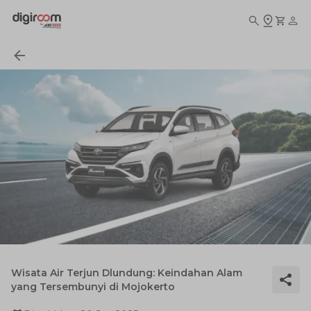
Wisata Air Terjun Dlundung: Keindahan Alam
yang Tersembunyi di Mojokerto