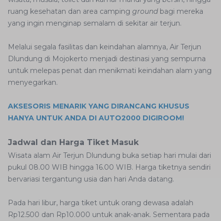
ruang kesehatan dan area camping
ground
bagi mereka
yang ingin menginap semalam di sekitar air terjun.
Melalui segala fasilitas dan keindahan alamnya, Air Terjun
Dlundung di Mojokerto menjadi destinasi yang sempurna
untuk melepas penat dan menikmati keindahan alam yang
menyegarkan.
AKSESORIS MENARIK YANG DIRANCANG KHUSUS
HANYA UNTUK ANDA DI AUTO2000 DIGIROOM!
Jadwal dan Harga Tiket Masuk
Wisata alam Air Terjun Dlundung buka setiap hari mulai dari
pukul 08.00 WIB hingga 16.00 WIB. Harga tiketnya sendiri
bervariasi tergantung usia dan hari Anda datang.
Pada hari libur, harga tiket untuk orang dewasa adalah
Rp12.500 dan Rp10.000 untuk anak-anak. Sementara pada