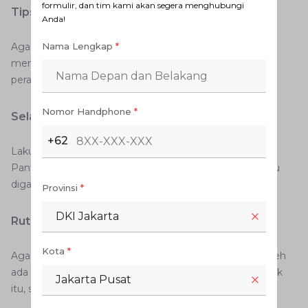
formulir, dan tim kami akan segera menghubungi
Tips merawat air radiator
Anda!
Nama Lengkap
*
Agar terhindar dari kerusakan-kerusakan yang bisa
mengakibatkan air radiator cepat habis, berikut tips
perawatan yang dapat Anda coba.
Nomor Handphone
*
Selalu cek volume air radiator
+62
Lakukan pengecekan volume air radiator secara rutin.
Pantau apakah air radiator masih cukup atau justru perlu
diganti.
Provinsi
*
DKI Jakarta
Rutin bersihkan tangki
Kota
*
Agar sistem radiator bisa bekerja dengan baik, tidak boleh
ada gangguan berupa material asing di dalamnya. Untuk
Jakarta Pusat
itu, sebaiknya Anda rutin membersihkan tangki radiator.