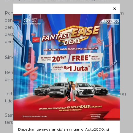
Penyebabnya bermacam-macam, bisa karena terhantam
benda keras, muncul sumbatan, hingga tempat
pembuangan air radiator yang tidak rapat. Untuk itu,
pastikan Anda mengecek bagian sirip radiator secara
berkala.
Sirkulasi tersendat
Berikutnya, air radiator mobil cepat habis juga bisa
disebabkan sirkulasi yang tersendat.
Terhambatnya sirkulasi air ini dikarenakan thermostat yang
tidak bisa terbuka saat suhu kerja telah tercapai.
Saat mesin sudah mencapai titik didih, namun sirkulasi
tersendat, maka volume air radiator pun berkurang.
Dapatkan penawaran cicilan ringan di Auto2000. Isi