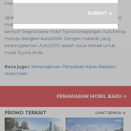
membantu Anda terhindar dari masalah tersebut.
SUBMIT
Apakah AutoFamily Menemukan gangguan pada radiator
mobil
New Avanza
atau mobil Toyota kesayangan Anda
lainnya? Segera bawa mobil Toyota kesayangan AutoFamily
menuju
bengkel Auto2000
. Dengan mekanik yang
berpengalaman, Auto2000 adalah solusi terbaik untuk
mobil Toyota Anda.
Baca juga:
5 Kemungkinan Penyebab Kipas Radiator
Mobil Mati
PENAWARAN MOBIL BARU
PROMO TERKAIT
LIHAT SEMUA