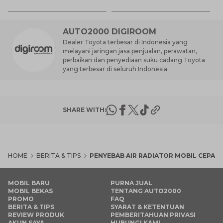
St
M
AUTO2000 DIGIROOM
Dealer Toyota terbesar di Indonesia yang
melayani jaringan jasa penjualan, perawatan,
perbaikan dan penyediaan suku cadang Toyota
yang terbesar di seluruh Indonesia.
SHARE WITH:
HOME
BERITA & TIPS
PENYEBAB AIR RADIATOR MOBIL CEPAT 
MOBIL BARU
PURNA JUAL
MOBIL BEKAS
TENTANG AUTO2000
PROMO
FAQ
BERITA & TIPS
SYARAT & KETENTUAN
REVIEW PRODUK
PEMBERITAHUAN PRIVASI
AKUN SAYA
HUBUNGI KAMI