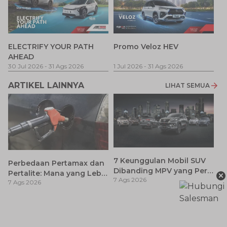
P
ELECTRIFY YOUR PATH
Promo Veloz HEV
T
AHEAD
Pe
1 
30 Jul 2026
-
31 Ags 2026
1 Jul 2026
-
31 Ags 2026
ARTIKEL LAINNYA
LIHAT SEMUA
7 Keunggulan Mobil SUV
Perbedaan Pertamax dan
Dibanding MPV yang Perlu
×
Pertalite: Mana yang Lebih
7 Ags 2026
Anda Ketahui
7 Ags 2026
Baik untuk Mobil Toyota
Anda?
Ca
K
7 