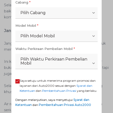
Cabang
*
Selain mencegah masuknya material asing, cara ini juga
baik untuk menghindarkan korosi pada komponen-
Pilih Cabang
komponen berbahan logam.
Model Mobil
*
Jangan pernah menggunakan air keran
Pilih Model Mobil
Jangan pernah sekali pun menggunakan air ledeng untuk
Waktu Perkiraan Pembelian Mobil
*
mengisi radiator.
Pilih Waktu Perkiraan Pembelian
Ini karena air radiator berbeda dari air ledeng. Air radiator
Mobil
bukan hanya berfungsi sebagai cairan pendingin mesin, tapi
juga mencegah munculnya karat.
Saya setuju untuk menerima program promosi dan
Selalu gunakan coolant liquid atau cairan yang memang
layanan dari Auto2000 sesuai dengan
Syarat dan
Ketentuan
dan
Pemberitahuan Privasi
yang berlaku.
khusus untuk radiator.
Dengan melanjutkan, saya menyetujui
Syarat dan
Air radiator cepat habis bisa menimbulkan masalah lebih
Ketentuan
dan
Pemberitahuan Privasi Auto2000
serius pada mobil. Mengetahui penyebabnya akan