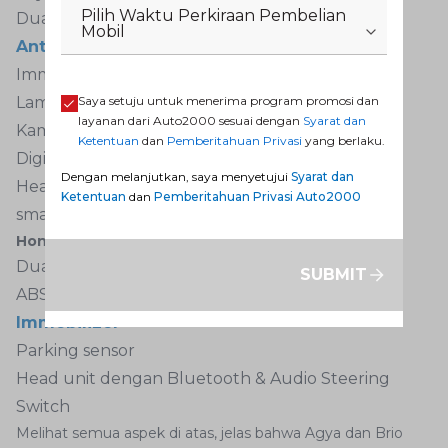
Pilih Waktu Perkiraan Pembelian
Dual SRS Airbag
Mobil
Anti-lock Braking System (ABS)
Immobilizer
Lampu kabut
Saya setuju untuk menerima program promosi dan
layanan dari Auto2000 sesuai dengan
Syarat dan
Kamera mundur
Ketentuan
dan
Pemberitahuan Privasi
yang berlaku.
Digital air conditioning
Dengan melanjutkan, saya menyetujui
Syarat dan
Head unit touchscreen dengan koneksi
Ketentuan
dan
Pemberitahuan Privasi Auto2000
smartphone
Honda Brio:
Dual Front Airbags
SUBMIT
ABS + EBD
Immobilizer
Parking sensor
Head unit dengan Bluetooth & Audio Steering
Switch
Melihat semua aspek di atas, jelas bahwa Agya dan Brio