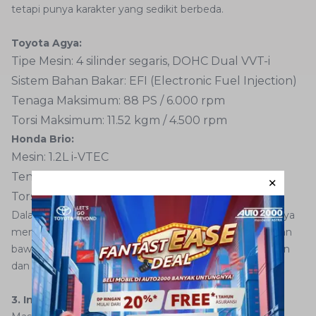
tetapi punya karakter yang sedikit berbeda.
Toyota Agya:
Tipe Mesin: 4 silinder segaris, DOHC Dual VVT-i
Sistem Bahan Bakar: EFI (Electronic Fuel Injection)
Tenaga Maksimum: 88 PS / 6.000 rpm
Torsi Maksimum: 11.52 kgm / 4.500 rpm
Honda Brio:
Mesin: 1.2L i-VTEC
Tenaga Maksimum: 90 PS
Torsi Maksimum: 110 Nm
Dalam hal tenaga, Brio sedikit lebih unggul. Namun, Agya
memiliki karakter mesin yang halus dan efisien di putaran
bawah, membuatnya nyaman untuk penggunaan harian
dan lalu lintas perkotaan.
3. Interior