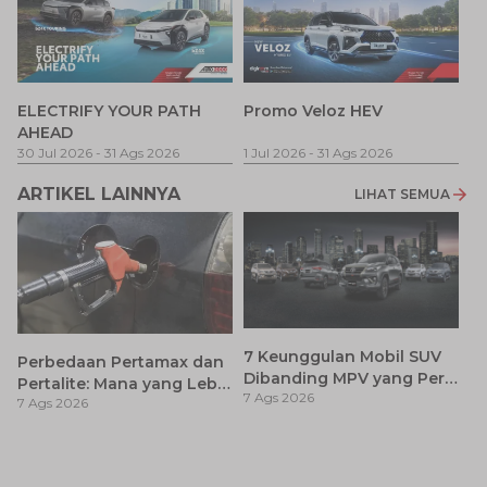
P
ELECTRIFY YOUR PATH
Promo Veloz HEV
T
AHEAD
Pe
1 
30 Jul 2026
-
31 Ags 2026
1 Jul 2026
-
31 Ags 2026
ARTIKEL LAINNYA
LIHAT SEMUA
7 Keunggulan Mobil SUV
Perbedaan Pertamax dan
Dibanding MPV yang Perlu
Pertalite: Mana yang Lebih
7 Ags 2026
Anda Ketahui
7 Ags 2026
Baik untuk Mobil Toyota
Anda?
Ca
K