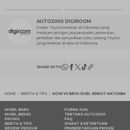
7 
St
M
AUTO2000 DIGIROOM
Dealer Toyota terbesar di Indonesia yang
melayani jaringan jasa penjualan, perawatan,
perbaikan dan penyediaan suku cadang Toyota
yang terbesar di seluruh Indonesia.
SHARE WITH:
HOME
BERITA & TIPS
AGYA VS BRIO: DUEL SENGIT HATCHBAC
MOBIL BARU
PURNA JUAL
MOBIL BEKAS
TENTANG AUTO2000
PROMO
FAQ
BERITA & TIPS
SYARAT & KETENTUAN
REVIEW PRODUK
PEMBERITAHUAN PRIVASI