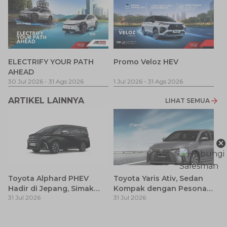
P
ELECTRIFY YOUR PATH
Promo Veloz HEV
T
AHEAD
Pe
1 
30 Jul 2026
-
31 Ags 2026
1 Jul 2026
-
31 Ags 2026
ARTIKEL LAINNYA
LIHAT SEMUA
×
Toyota Alphard PHEV
Toyota Yaris Ativ, Sedan
Hadir di Jepang, Simak
Kompak dengan Pesona
31 Jul 2026
31 Jul 2026
Pembaruan dan Fitur
Modern
Premiumnya
H