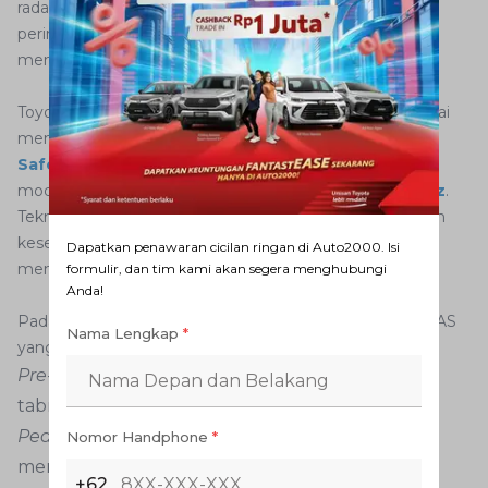
radar, dan kamera sehingga mobil dapat memberikan
peringatan atau bantuan secara otomatis ketika
mendeteksi potensi bahaya.
Toyota menjadi salah satu produsen otomotif yang mulai
menghadirkan teknologi ADAS melalui sistem
Toyota
Safety Sense (TSS)
pada beberapa model kendaraan
modernnya, termasuk
Toyota Raize
dan
Toyota Veloz
.
Teknologi ini dirancang untuk membantu meningkatkan
keselamatan aktif selama berkendara dengan
Dapatkan penawaran cicilan ringan di Auto2000. Isi
memanfaatkan kamera dan sensor khusus.
formulir, dan tim kami akan segera menghubungi
Anda!
Pada Toyota Raize dan Toyota Veloz, beberapa fitur ADAS
Nama Lengkap
*
yang tersedia meliputi:
Pre-Collision System
untuk mendeteksi potensi
tabrakan dengan kendaraan di depan
Pedal Misoperation Control
yang membantu
Nomor Handphone
*
mengurangi risiko kecelakaan akibat salah injak
+62