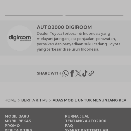
M
31
Es
Ha
M
AUTO2000 DIGIROOM
Dealer Toyota terbesar di Indonesia yang
melayani jaringan jasa penjualan, perawatan,
perbaikan dan penyediaan suku cadang Toyota
yang terbesar di seluruh Indonesia.
SHARE WITH:
HOME
BERITA & TIPS
ADAS MOBIL UNTUK MENUNJANG KEAM
MOBIL BARU
PURNA JUAL
MOBIL BEKAS
TENTANG AUTO2000
PROMO
FAQ
BERITA & TIPS
SYARAT & KETENTUAN