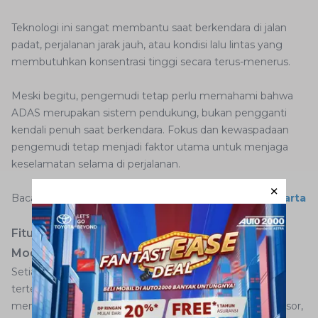
Teknologi ini sangat membantu saat berkendara di jalan
padat, perjalanan jarak jauh, atau kondisi lalu lintas yang
membutuhkan konsentrasi tinggi secara terus-menerus.
Meski begitu, pengemudi tetap perlu memahami bahwa
ADAS merupakan sistem pendukung, bukan pengganti
kendali penuh saat berkendara. Fokus dan kewaspadaan
pengemudi tetap menjadi faktor utama untuk menjaga
keselamatan selama di perjalanan.
Baca juga:
Tips Aman Berkendara Saat Hujan di Jakarta
Fitur ADAS yang Umum Digunakan pada Mobil
Modern
Setiap fitur ADAS dirancang untuk menangani situasi
tertentu saat berkendara. Sistem ini bekerja dengan
membaca kondisi sekitar kendaraan menggunakan sensor,