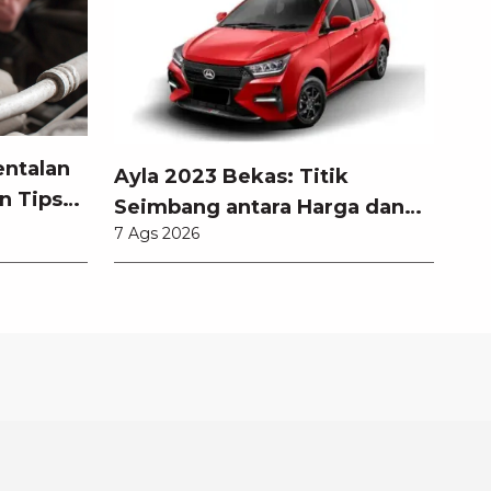
entalan
Ayla 2023 Bekas: Titik
n Tips
Seimbang antara Harga dan
7 Ags 2026
Pembaruan Teknologi