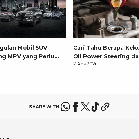
gulan Mobil SUV
Cari Tahu Berapa Kek
ng MPV yang Perlu
Oli Power Steering da
7 Ags 2026
tahui
Memilihnya
SHARE WITH: