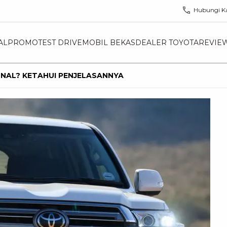
Hubungi K
AL
PROMO
TEST DRIVE
MOBIL BEKAS
DEALER TOYOTA
REVIE
ONAL? KETAHUI PENJELASANNYA