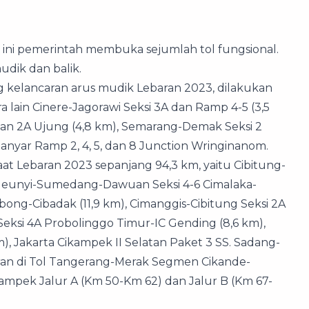
ini pemerintah membuka sejumlah tol fungsional.
udik dan balik.
 kelancaran arus mudik Lebaran 2023, dilakukan
a lain Cinere-Jagorawi Seksi 3A dan Ramp 4-5 (3,5
an 2A Ujung (4,8 km), Semarang-Demak Seksi 2
nyar Ramp 2, 4, 5, dan 8 Junction Wringinanom.
aat Lebaran 2023 sepanjang 94,3 km, yaitu Cibitung-
, Cileunyi-Sumedang-Dawuan Seksi 4-6 Cimalaka-
ong-Cibadak (11,9 km), Cimanggis-Cibitung Seksi 2A
Seksi 4A Probolinggo Timur-IC Gending (8,6 km),
m), Jakarta Cikampek II Selatan Paket 3 SS. Sadang-
aran di Tol Tangerang-Merak Segmen Cikande-
ampek Jalur A (Km 50-Km 62) dan Jalur B (Km 67-