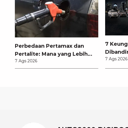
7 Keung
Perbedaan Pertamax dan
Dibandi
Pertalite: Mana yang Lebih
7 Ags 2026
Anda Ke
7 Ags 2026
Baik untuk Mobil Toyota
Anda?