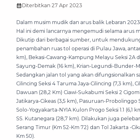
Diterbitkan
27 Apr 2023
Dalam musim mudik dan arus balik Lebaran 2023 
Hal ini demi lancarnya mengemudi selama arus m
Dikutip dari berbagai sumber, untuk mendukung
penambahan ruas tol operasi di Pulau Jawa, antar
km), Bekasi-Cawang-Kampung Melayu Seksi 2A d
Sayung-Demak (16 km), Krian-Legundi-Bunder-Ma
Sedangkan jalan tol yang akan difungsionalkan s
Cilincing Seksi 4 Taruma Jaya-Cilincing (7,3 km)
Dawuan (28,2 Km) Ciawi-Sukabumi Seksi 2 Cigomb
Jatikarya-Cikeas (3,5 km), Pasuruan-Probolinggo 
Solo-Yogyakarta-NYIA Kulon Progo Seksi 1.1 (6,1 k
SS. Kutanegara (28,7 km). Dilakukan juga peleb
Serang Timur (Km 52-Km 72) dan Tol Jakarta -Cik
Km 50).