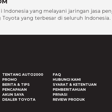
OM
di Indonesia yang melayani jaringan jasa pe
Toyota yang terbesar di seluruh Indonesia.
TENTANG AUTO2000
FAQ
PROMO
HUBUNGI KAMI
BERITA & TIPS
SYARAT & KETENTUAN
PENCAPAIAN
PEMBERITAHUAN
AKUN SAYA
PRIVASI
DEALER TOYOTA
REVIEW PRODUK