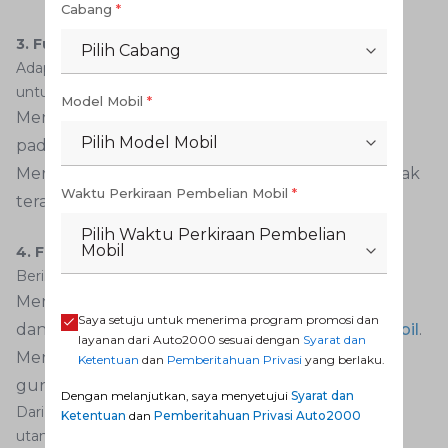
Cabang
*
3. Fungsi pegas batang torsi
Pilih Cabang
Adapun untuk pegas batang torsi, kegunaannya adalah
untuk
:
Model Mobil
*
Mencegah agar tidak terjadi gerakan naik-turun
Pilih Model Mobil
pada roda-roda mobil.
Meredam kejutan dari permukaan jalan agar tidak
Waktu Perkiraan Pembelian Mobil
*
terasa ke bodi mobil.
Pilih Waktu Perkiraan Pembelian
Mobil
4. Fungsi pegas udara
Berikut adalah beberapa fungsi dari pegas udara:
Menyerap kejutan dari jalanan yang dilalui mobil
Saya setuju untuk menerima program promosi dan
dan menahannya agar tidak mencapai
kabin mobil
.
layanan dari Auto2000 sesuai dengan
Syarat dan
Menahan beban kendaraan selama terjadi
Ketentuan
dan
Pemberitahuan Privasi
yang berlaku.
guncangan saat sedang melaju.
Dengan melanjutkan, saya menyetujui
Syarat dan
Dari sini dapat disimpulkan bahwa fungsi pegas yang
Ketentuan
dan
Pemberitahuan Privasi Auto2000
utama adalah meredam atau menyerap getaran yang