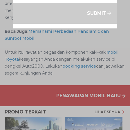
diterima oleh mobil dari jalanan yang dilalui agar tidak
mencapai bodi mobil. Dengan adanya pegas, maka
SUBMIT
kenyamanan berkendara pun tak terganggu.
Baca Juga:
Memahami Perbedaan Panoramic dan
Sunroof Mobil
Untuk itu, rawatlah pegas dan komponen kaki-kaki
mobil
Toyota
kesayangan Anda dengan melakukan service di
bengkel Auto2000. Lakukan
booking service
dan jadwalkan
segera kunjungan Anda!
PENAWARAN MOBIL BARU
PROMO TERKAIT
LIHAT SEMUA