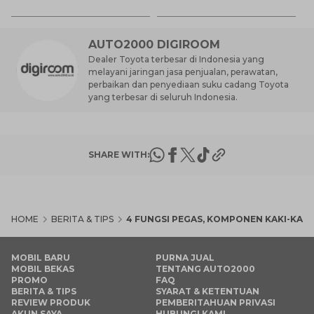
St
M
AUTO2000 DIGIROOM
Dealer Toyota terbesar di Indonesia yang
melayani jaringan jasa penjualan, perawatan,
perbaikan dan penyediaan suku cadang Toyota
yang terbesar di seluruh Indonesia.
SHARE WITH:
HOME
BERITA & TIPS
4 FUNGSI PEGAS, KOMPONEN KAKI-KAKI
MOBIL BARU
PURNA JUAL
MOBIL BEKAS
TENTANG AUTO2000
PROMO
FAQ
BERITA & TIPS
SYARAT & KETENTUAN
REVIEW PRODUK
PEMBERITAHUAN PRIVASI
AKUN SAYA
HUBUNGI KAMI