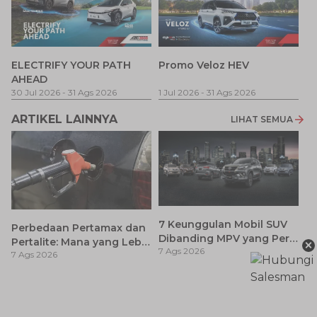
P
ELECTRIFY YOUR PATH
Promo Veloz HEV
T
AHEAD
Pe
1 
30 Jul 2026
-
31 Ags 2026
1 Jul 2026
-
31 Ags 2026
ARTIKEL LAINNYA
LIHAT SEMUA
7 Keunggulan Mobil SUV
Perbedaan Pertamax dan
Dibanding MPV yang Perlu
×
Pertalite: Mana yang Lebih
7 Ags 2026
Anda Ketahui
7 Ags 2026
Baik untuk Mobil Toyota
Anda?
Ca
K
7 