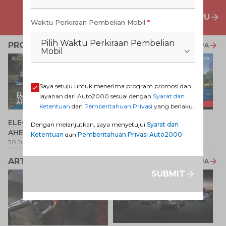
PENAWARAN MOBIL BARU
Waktu Perkiraan Pembelian Mobil
*
Pilih Waktu Perkiraan Pembelian
PROMO TERKAIT
LIHAT SEMUA
Mobil
Saya setuju untuk menerima program promosi dan
layanan dari Auto2000 sesuai dengan
Syarat dan
Ketentuan
dan
Pemberitahuan Privasi
yang berlaku.
P
ELECTRIFY YOUR PATH
Promo Veloz HEV
Dengan melanjutkan, saya menyetujui
Syarat dan
T
AHEAD
Ketentuan
dan
Pemberitahuan Privasi Auto2000
Pe
1 
30 Jul 2026
-
31 Ags 2026
1 Jul 2026
-
31 Ags 2026
ARTIKEL LAINNYA
LIHAT SEMUA
SUBMIT