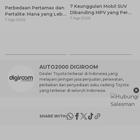
7 Keunggulan Mobil SUV
Perbedaan Pertamax dan
Dibanding MPV yang Perlu
Pertalite: Mana yang Lebih
7 Ags 2026
Anda Ketahui
7 Ags 2026
Baik untuk Mobil Toyota
Anda?
Ca
K
7 
St
M
AUTO2000 DIGIROOM
Dealer Toyota terbesar di Indonesia yang
melayani jaringan jasa penjualan, perawatan,
perbaikan dan penyediaan suku cadang Toyota
×
yang terbesar di seluruh Indonesia.
SHARE WITH: