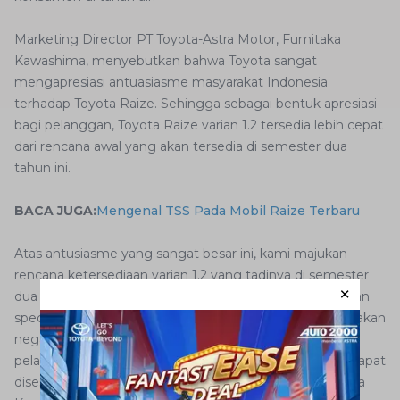
Marketing Director PT Toyota-Astra Motor, Fumitaka
Kawashima, menyebutkan bahwa Toyota sangat
mengapresiasi antuasiasme masyarakat Indonesia
terhadap Toyota Raize. Sehingga sebagai bentuk apresiasi
bagi pelanggan, Toyota Raize varian 1.2 tersedia lebih cepat
dari rencana awal yang akan tersedia di semester dua
tahun ini.
BACA JUGA:
Mengenal TSS Pada Mobil Raize Terbaru
Atas antusiasme yang sangat besar ini, kami majukan
rencana ketersediaan varian 1.2 yang tadinya di semester
dua menjadi hari ini. Varian 1.2 di Toyota Raize merupakan
special option bagi pelanggan karena Indonesia merupakan
negara pertama yang mempunyai varian ini sehingga
pelanggan mempunyai pilihan yang lebih banyak dan dapat
disesuaikan dengan kebutuhannya masing-masing, kata