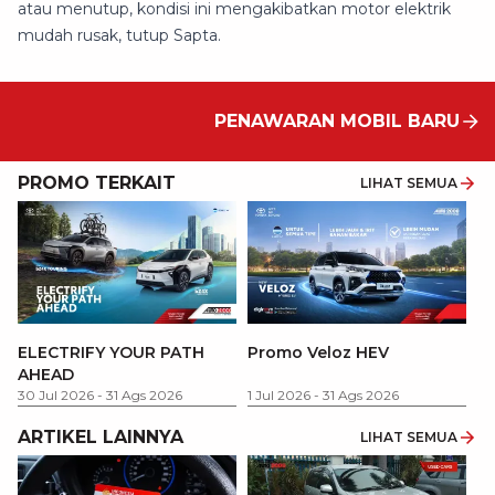
atau menutup, kondisi ini mengakibatkan motor elektrik
mudah rusak, tutup Sapta.
PENAWARAN MOBIL BARU
PROMO TERKAIT
LIHAT SEMUA
P
ELECTRIFY YOUR PATH
Promo Veloz HEV
T
AHEAD
Pe
1 
30 Jul 2026
-
31 Ags 2026
1 Jul 2026
-
31 Ags 2026
ARTIKEL LAINNYA
LIHAT SEMUA