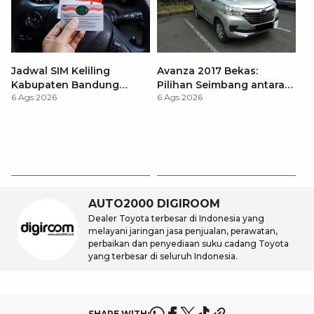
Jadwal SIM Keliling
Avanza 2017 Bekas:
Kabupaten Bandung
Pilihan Seimbang antara
6 Ags 2026
6 Ags 2026
Terbaru 2026 dan
Harga dan Fitur Modern
Lokasinya
T
Be
6 
M
AUTO2000 DIGIROOM
Dealer Toyota terbesar di Indonesia yang
melayani jaringan jasa penjualan, perawatan,
perbaikan dan penyediaan suku cadang Toyota
yang terbesar di seluruh Indonesia.
SHARE WITH: