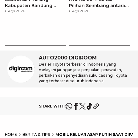
Kabupaten Bandung
Pilihan Seimbang antara
6 Ags 2026
6 Ags 2026
Terbaru 2026 dan
Harga dan Fitur Modern
Lokasinya
Er
Ir
6 
T
K
P
AUTO2000 DIGIROOM
Dealer Toyota terbesar di Indonesia yang
melayani jaringan jasa penjualan, perawatan,
perbaikan dan penyediaan suku cadang Toyota
yang terbesar di seluruh Indonesia.
SHARE WITH:
HOME
BERITA & TIPS
MOBIL KELUAR ASAP PUTIH SAAT DIPA