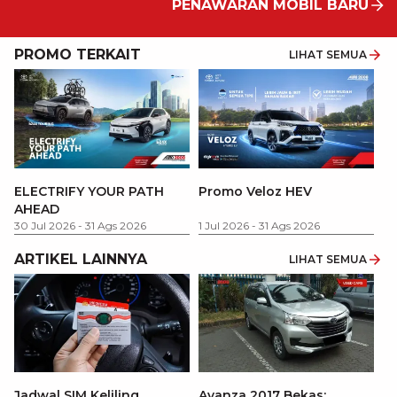
PENAWARAN MOBIL BARU
PROMO TERKAIT
LIHAT SEMUA
P
ELECTRIFY YOUR PATH
Promo Veloz HEV
T
AHEAD
Pe
1 
30 Jul 2026
-
31 Ags 2026
1 Jul 2026
-
31 Ags 2026
ARTIKEL LAINNYA
LIHAT SEMUA
Jadwal SIM Keliling
Avanza 2017 Bekas: