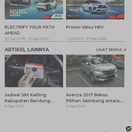
P
ELECTRIFY YOUR PATH
Promo Veloz HEV
T
AHEAD
Pe
1 
30 Jul 2026
-
31 Ags 2026
1 Jul 2026
-
31 Ags 2026
ARTIKEL LAINNYA
LIHAT SEMUA
Jadwal SIM Keliling
Avanza 2017 Bekas:
Kabupaten Bandung
Pilihan Seimbang antara
6 Ags 2026
6 Ags 2026
Terbaru 2026 dan
Harga dan Fitur Modern
Lokasinya
T
Be
×
6 