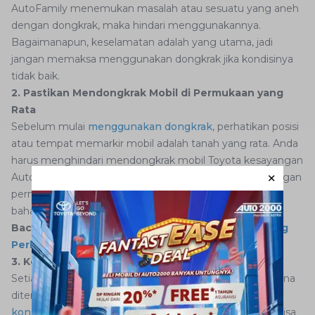
AutoFamily menemukan masalah atau sesuatu yang aneh
dengan dongkrak, maka hindari menggunakannya.
Bagaimanapun, keselamatan adalah yang utama, jadi
jangan memaksa menggunakan dongkrak jika kondisinya
tidak baik.
2. Pastikan Mendongkrak Mobil di Permukaan yang
Rata
Sebelum mulai
menggunakan dongkrak
, perhatikan posisi
atau tempat memarkir mobil adalah tanah yang rata. Anda
harus menghindari mendongkrak mobil Toyota kesayangan
AutoFamily di permukaan yang miring, ketidakseimbangan
permukaan tempat mobil parkir dapat menyebabkan
bahaya seperti mobil jatuh.
Baca juga:
Berikut Ini Fungsi Dongkrak Hidrolik yang
Perlu Diketahui
3. Kenali Titik Dongkrak Mobil
Setiap mobil memiliki titik dongkrak yang berbeda, karena
ditentukan oleh desain dan dimensi mobil hingga
konstruksi sasis
yang dianut. Untuk mengetahuinya, bisa