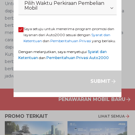
Pilih Waktu Perkiraan Pembelian
Untuk mendapatkan informasi lebih lanjut, AutoFamily
Mobil
dapat mengunjungi
Auto2000 Digiroom
. Dapatkan juga
berbagai Promo Dealer Mobil Toyota terbaru untuk
berbagai jenis layanan purnajual Auto2000. Untuk
Saya setuju untuk menerima program promosi dan
menjadwalkan kunjungan, Anda bisa klik
di sini
. Semoga
layanan dari Auto2000 sesuai dengan
Syarat dan
cara mendongkrak mobil sedan yang kami sampaikan
Ketentuan
dan
Pemberitahuan Privasi
yang berlaku.
dapat membantu AutoFamily, ya!
Dengan melanjutkan, saya menyetujui
Syarat dan
Kunjungi
Dealer Toyota
sekarang jugadan dapatkan
Ketentuan
dan
Pemberitahuan Privasi Auto2000
berbagai
Promo Dealer Mobil Toyota
terbaru untuk
berbagai jenis
layanan purna jual
Auto2000. Anda bisa
jadwalkan kunjungan
di sini
.
SUBMIT
PENAWARAN MOBIL BARU
PROMO TERKAIT
LIHAT SEMUA