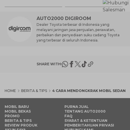
M
AUTO2000 DIGIROOM
Dealer Toyota terbesar di Indonesia yang
melayani jaringan jasa penjualan, perawatan,
perbaikan dan penyediaan suku cadang Toyota
yang terbesar di seluruh Indonesia.
SHARE WITH:
HOME
BERITA & TIPS
4 CARA MENDONGKRAK MOBIL SEDAN YA
MOBIL BARU
PURNA JUAL
MOBIL BEKAS
TENTANG AUTO2000
PROMO
FAQ
BERITA & TIPS
SYARAT & KETENTUAN
REVIEW PRODUK
PEMBERITAHUAN PRIVASI
AKUN SAYA
HUBUNGI KAMI