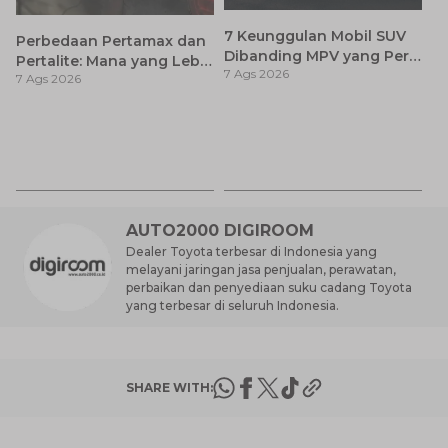
7 Keunggulan Mobil SUV
Perbedaan Pertamax dan
Dibanding MPV yang Perlu
Pertalite: Mana yang Lebih
7 Ags 2026
Anda Ketahui
7 Ags 2026
Baik untuk Mobil Toyota
Anda?
Ca
K
7 
St
M
AUTO2000 DIGIROOM
Dealer Toyota terbesar di Indonesia yang
melayani jaringan jasa penjualan, perawatan,
perbaikan dan penyediaan suku cadang Toyota
yang terbesar di seluruh Indonesia.
SHARE WITH: