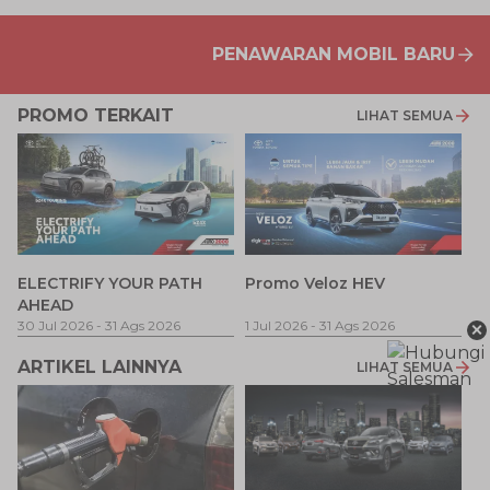
PENAWARAN MOBIL BARU
PROMO TERKAIT
LIHAT SEMUA
P
ELECTRIFY YOUR PATH
Promo Veloz HEV
T
AHEAD
Pe
1 
×
30 Jul 2026
-
31 Ags 2026
1 Jul 2026
-
31 Ags 2026
ARTIKEL LAINNYA
LIHAT SEMUA