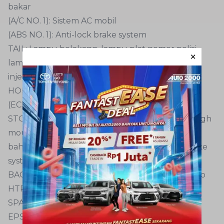
bakar
(A/C NO. 1): Sistem AC mobil
(ABS NO. 1): Anti-lock brake system
TAIL: Lampu belakang, lampu plat nomor polisi,
lampu kabut depan, lampu posisi depan, sistem
injeksi bahan bakar sequential multiport
HORN (KLAKSON): Klakson mobil
(ECU-B): Transmisi otomatis
STOP: Lampu interior, lampu rem, lampu rem high
mounted, sistem kontrol shift lock, sistem injeksi
bahan bakar sequential multiport, anti-lock brake
system
BACK UP: Sistem diagnosis on-board, sistem audio
HTR: Sistem air conditioner
SPARE: Sekring mobil cadangan
EPS: Electric Power Steering