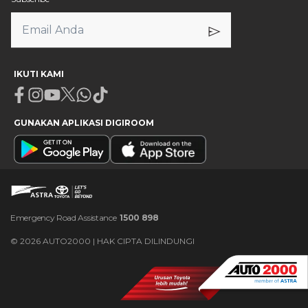
IKUTI KAMI
Facebook
Instagram
Youtube
X
Whatsapp
Tiktok
GUNAKAN APLIKASI DIGIROOM
Emergency Road Assistance
1500 898
©
2026
AUTO2000 | HAK CIPTA DILINDUNGI